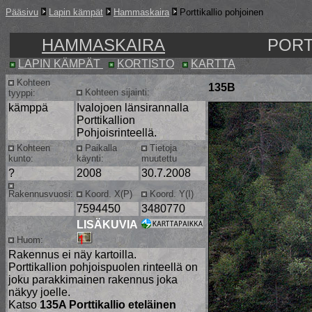
Pääsivu
Lapin kämpät
Hammaskaira
Porttikallio pohjoinen
HAMMASKAIRA
PORT
LAPIN KÄMPÄT
KORTISTO
KARTTA
Kohteen
135B
Kohteen sijainti:
tyyppi:
kämppä
Ivalojoen länsirannalla
Porttikallion
Pohjoisrinteellä.
Kohteen
Paikalla
Tietoja
kunto:
käynti:
muutettu
?
2008
30.7.2008
Rakennusvuosi:
Koord. X(P)
Koord. Y(I)
7594450
3480770
LISÄKUVIA
Huom:
Rakennus ei näy kartoilla.
Porttikallion pohjoispuolen rinteellä on
joku parakkimainen rakennus joka
näkyy joelle.
Katso
135A Porttikallio eteläinen