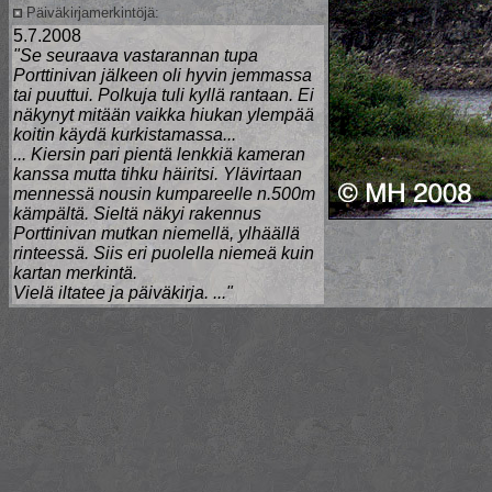
Päiväkirjamerkintöjä:
5.7.2008
"Se seuraava vastarannan tupa
Porttinivan jälkeen oli hyvin jemmassa
tai puuttui. Polkuja tuli kyllä rantaan. Ei
näkynyt mitään vaikka hiukan ylempää
koitin käydä kurkistamassa...
... Kiersin pari pientä lenkkiä kameran
kanssa mutta tihku häiritsi. Ylävirtaan
mennessä nousin kumpareelle n.500m
kämpältä. Sieltä näkyi rakennus
Porttinivan mutkan niemellä, ylhäällä
rinteessä. Siis eri puolella niemeä kuin
kartan merkintä.
Vielä iltatee ja päiväkirja. ..."