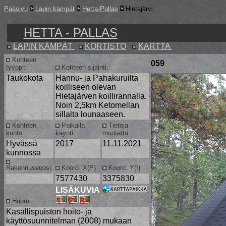
Pääsivu
Lapin kämpät
Hetta-Pallas
Hietajärvi
HETTA - PALLAS
LAPIN KÄMPÄT
KORTISTO
KARTTA
Kohteen
059
tyyppi:
Kohteen sijainti:
Taukokota
Hannu- ja Pahakuruilta
koilliseen olevan
Hietajärven koillirannalla.
Noin 2,5km Ketomellan
sillalta lounaaseen.
Kohteen
Paikalla
Tietoja
kunto:
käynti:
muutettu
Hyvässä
2017
11.11.2021
kunnossa
Rakennusvuosi:
Koord. X(P)
Koord. Y(I)
7577430
3375830
LISÄKUVIA
Huom:
Kasallispuiston hoito- ja
käyttösuunnitelman (2008) mukaan