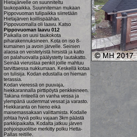
Hietajärvelle on suunniteltu
taukopaikka. Suunniteman mukaan
Pippovuoman tulipaikka siirretään
Hietajärven koillispäähän.
Pippovuomalla oli laavu. Katso
Pippovuoman laavu 012
Paikalla on uusi taukokota
piharakennuksineen. Kota on iso 8-
kumainen ja avoin järvelle. Seinien
alaosa on veistetyistä hirsistä ja katto
on palahuovalla päälystetty lautakatto.
Seinää vierustaa penkit joille mahtuu
tarvittaessa nukkumaan. Keskellä kotaa
on tulisija. Kodan edustalla on hieman
terassia.
Kodan vieressä on puuvaja,
hiekkarannalla pirttipöytä penkkeineen.
Takana rinteellä on vanha vessa ja
ylempänä uudemmat vessat ja varasto.
Hiekkaranta on hieno eikä
maisemassakaan valittamista. Kodalle
johtaa hyvä polku vajaan 3km päästä
parkkipaikalta. Kodalta jatkuu järven
pohjoispuolitse merkitty polku Hetta-
Pallas reitille.