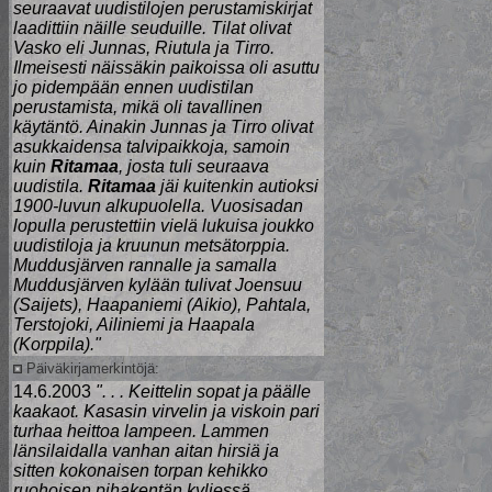
seuraavat uudistilojen perustamiskirjat
laadittiin näille seuduille. Tilat olivat
Vasko eli Junnas, Riutula ja Tirro.
Ilmeisesti näissäkin paikoissa oli asuttu
jo pidempään ennen uudistilan
perustamista, mikä oli tavallinen
käytäntö. Ainakin Junnas ja Tirro olivat
asukkaidensa talvipaikkoja, samoin
kuin
Ritamaa
, josta tuli seuraava
uudistila.
Ritamaa
jäi kuitenkin autioksi
1900-luvun alkupuolella. Vuosisadan
lopulla perustettiin vielä lukuisa joukko
uudistiloja ja kruunun metsätorppia.
Muddusjärven rannalle ja samalla
Muddusjärven kylään tulivat Joensuu
(Saijets), Haapaniemi (Aikio), Pahtala,
Terstojoki, Ailiniemi ja Haapala
(Korppila)."
Päiväkirjamerkintöjä:
14.6.2003
". . . Keittelin sopat ja päälle
kaakaot. Kasasin virvelin ja viskoin pari
turhaa heittoa lampeen. Lammen
länsilaidalla vanhan aitan hirsiä ja
sitten kokonaisen torpan kehikko
ruohoisen pihakentän kyljessä.