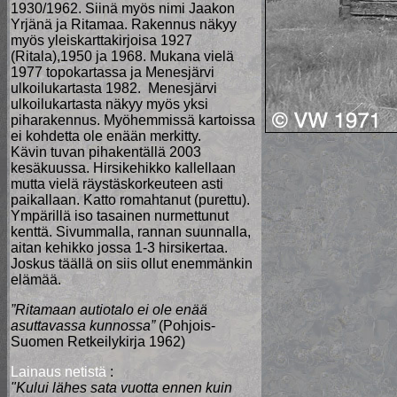
1930/1962. Siinä myös nimi Jaakon
Yrjänä ja Ritamaa. Rakennus näkyy
myös yleiskarttakirjoisa 1927
(Ritala),1950 ja 1968. Mukana vielä
1977 topokartassa ja Menesjärvi
ulkoilukartasta 1982. Menesjärvi
ulkoilukartasta näkyy myös yksi
piharakennus. Myöhemmissä kartoissa
ei kohdetta ole enään merkitty.
Kävin tuvan pihakentällä 2003
kesäkuussa. Hirsikehikko kallellaan
mutta vielä räystäskorkeuteen asti
paikallaan. Katto romahtanut (purettu).
Ympärillä iso tasainen nurmettunut
kenttä. Sivummalla, rannan suunnalla,
aitan kehikko jossa 1-3 hirsikertaa.
Joskus täällä on siis ollut enemmänkin
elämää.
”Ritamaan autiotalo ei ole enää
asuttavassa kunnossa”
(Pohjois-
Suomen Retkeilykirja 1962)
Lainaus netistä
:
"Kului lähes sata vuotta ennen kuin