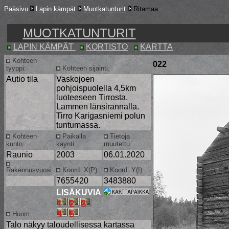
Pääsivu
Lapin kämpät
Muotkatunturit
Ritamaa
MUOTKATUNTURIT
LAPIN KÄMPÄT
KORTISTO
KARTTA
Kohteen
022
tyyppi:
Kohteen sijainti:
Autio tila
Vaskojoen
pohjoispuolella 4,5km
luoteeseen Tirrosta.
Lammen länsirannalla.
Tirro Karigasniemi polun
tuntumassa.
Kohteen
Paikalla
Tietoja
kunto:
käynti:
muutettu
Raunio
2003
06.01.2020
Rakennusvuosi:
Koord. X(P)
Koord. Y(I)
7655420
3483880
LISÄKUVIA
Huom:
Talo näkyy taloudellisessa kartassa