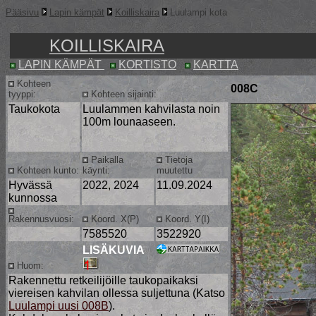
Pääsivu
Lapin kämpät
Koilliskaira
Luulampi kota
KOILLISKAIRA
LAPIN KÄMPÄT
KORTISTO
KARTTA
Kohteen
008C
tyyppi:
Kohteen sijainti:
Taukokota
Luulammen kahvilasta noin
100m lounaaseen.
Paikalla
Tietoja
Kohteen kunto:
käynti:
muutettu
Hyvässä
2022, 2024
11.09.2024
kunnossa
Rakennusvuosi:
Koord. X(P)
Koord. Y(I)
7585520
3522920
LISÄKUVIA
Huom:
Rakennettu retkeilijöille taukopaikaksi
viereisen kahvilan ollessa suljettuna (Katso
Luulampi uusi 008B
).