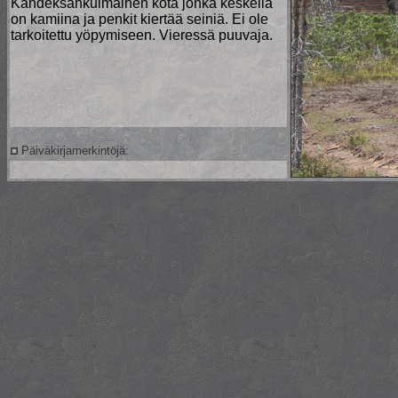
Kahdeksankulmainen kota jonka keskellä
on kamiina ja penkit kiertää seiniä. Ei ole
tarkoitettu yöpymiseen. Vieressä puuvaja.
Päiväkirjamerkintöjä: