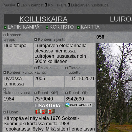
Pääsivu
Lapin kämpät
Koilliskaira
Luirojärven huoltotupa
KOILLISKAIRA
LUIR
LAPIN KÄMPÄT
KORTISTO
KARTTA
Kohteen
056
tyyppi:
Kohteen sijainti:
Huoltotupa
Luirojärven etelärannalla
olevassa niemessä.
Luirojoen luusuasta noin
500m koilliseen.
Paikalla
Tietoja
Kohteen kunto:
käynti:
muutettu
Hyvässä
2005
15.10.2021
kunnossa
Rakennusvuosi:
Koord. X(P)
Koord. Y(I)
1984
7570040
3542690
LISÄKUVIA
Huom:
Kämppää ei näy vielä 1976 Sokosti-
Suomujoki kartassa mutta 1988
Topokartasta löytyy. Mikä sitten lienee tuvan