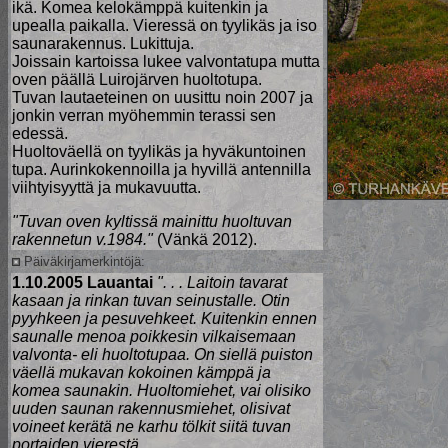
ikä. Komea kelokämppä kuitenkin ja
upealla paikalla. Vieressä on tyylikäs ja iso
saunarakennus. Lukittuja.
Joissain kartoissa lukee valvontatupa mutta
oven päällä Luirojärven huoltotupa.
Tuvan lautaeteinen on uusittu noin 2007 ja
jonkin verran myöhemmin
terassi sen
edessä.
Huoltoväellä on tyylikäs ja hyväkuntoinen
tupa. Aurinkokennoilla ja hyvillä antennilla
viihtyisyyttä ja mukavuutta.
"Tuvan oven kyltissä mainittu huoltuvan
rakennetun v.1984."
(Vänkä 2012).
Päiväkirjamerkintöjä:
1.10.2005 Lauantai
". . . Laitoin tavarat
kasaan ja rinkan tuvan seinustalle. Otin
pyyhkeen ja pesuvehkeet. Kuitenkin ennen
saunalle menoa poikkesin vilkaisemaan
valvonta- eli huoltotupaa. On siellä puiston
väellä mukavan kokoinen kämppä ja
komea saunakin. Huoltomiehet, vai olisiko
uuden saunan rakennusmiehet, olisivat
voineet kerätä ne karhu tölkit siitä tuvan
portaiden vierestä.