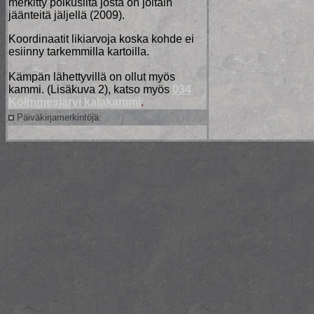
merkitty polkusilta josta on joitain
jäänteitä jäljellä (2009).
Koordinaatit likiarvoja koska kohde ei
esiinny tarkemmilla kartoilla.
Kämpän lähettyvillä on ollut myös
kammi. (Lisäkuva 2), katso myös
034
Kolmmesjärvi kalakammi
.
Päiväkirjamerkintöjä: