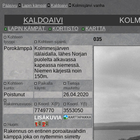
Pääsivu
Lapin kämpät
Kaldoaivi
Kolmisjärvi vanha
KALDOAIVI
KOLM
LAPIN KÄMPÄT
KORTISTO
KARTTA
Kohteen
035
tyyppi:
Kohteen sijainti:
Porokämppä
Kolmmesjärven
itälaidalla, lähes Norjan
puolelta alkavassa
kapeassa niemessä.
Niemen kärjestä noin
150m.
Kohteen
Paikalla
Tietoja
kunto:
käynti:
muutettu
Poistunut
26.04.2020
Rakennusvuosi:
Koord. X(P)
Koord. Y(I)
7749770
3553050
LISÄKUVIA
Huom:
Rakennus on entinen poroaitavahdin
kämppä joka on nyttemmin siirretty