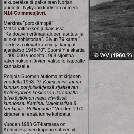
alkuperäiseltä paikaltaan Norjan
puolelle. Nykyään kortiston numero
N14 Golmmesjávri
.
Merkintä "porokämppä"
Metsähallituksen julkaisussa
"Kaldoaivin erämaa-alueen asutus- ja
elinkeinohistoriaa". Sivun 79 kartta "
Tiedossa olevat kammit ja kämpät,
ajanjakso 1945-70". Suomi Yleiskartta
1:400 000 vuodelta 1968 sijoittaa
rakennuksen järvien väliselle kapealle
kannakselle.
Pohjois-Suomen autiomajat kirjanen
vuodelta 1958:
"9. Kolmisjärvi. Inarin
kunnan pohjoiskärjessä sijaitsevan
Kolmisjärven keskiosan itärannalla
talvikäyttöinen maja. Hyvässä
kunnossa. Kamina. Majoitustilaa 8
henkilölle. Polttopuuta."
Vuoden 1970
kirjanen ei enää tunne kohdetta.
Vuoden 1983 GT-kartassa on
Kolmmesjärven kapean salmen yli