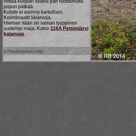
viittaa kuopan lisäksi pari ruostunutta
piipun pätkää.
Kohde ei esiinny kartoillani.
Koordinaatit likiarvoja.
Hieman itään on saman tyyppinen
uudempi maja. Katso
116A Petsimjärvi
kalamaja
.
Päiväkirjamerkintöjä: