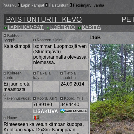
Pääsivu
Lapin kämpät
Paistunturit
Petsimjärvi vanha
PAISTUNTURIT KEVO
PE
LAPIN KÄMPÄT
KORTISTO
KARTTA
Kohteen
116B
tyyppi:
Kohteen sijainti:
Kalakämppä
Isomman Luopmosjärven
(Stuorrajávri)
pohjoisrannalla olevassa
niemessä.
Kohteen
Paikalla
Tietoja
kunto:
käynti:
muutettu
Ei juuri erotu
24.09.2014
maastosta
Rakennusvuosi:
Koord. X(P)
Koord. Y(I)
7689180
3494440
LISÄKUVA
Huom:
Rinteeseen kaivetun kämpän kuoppa.
Kooltaan vajaat 2x3m. Kämppään