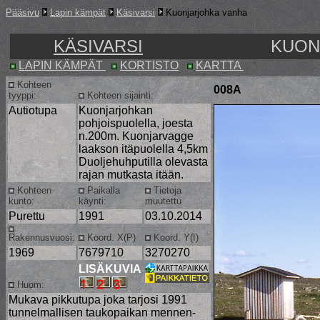
Pääsivu
Lapin kämpät
Käsivarsi
Kuonjarjohka vanha
KÄSIVARSI
KUON
LAPIN KÄMPÄT
KORTISTO
KARTTA
Kohteen
008A
tyyppi:
Kohteen sijainti:
Autiotupa
Kuonjarjohkan
pohjoispuolella, joesta
n.200m. Kuonjarvagge
laakson itäpuolella 4,5km
Duoljehuhputilla olevasta
rajan mutkasta itään.
Kohteen
Paikalla
Tietoja
kunto:
käynti:
muutettu
Purettu
1991
03.10.2014
Rakennusvuosi:
Koord. X(P)
Koord. Y(I)
1969
7679710
3270270
LISÄKUVIA
Huom:
Mukava pikkutupa joka tarjosi 1991
tunnelmallisen taukopaikan mennen-