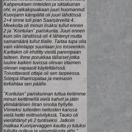
Kahperuksen rinteiden ja siktakurran
ohi, ei jalkakipuakaan juuri huomannut.
Kuonjarin kämpältä oli juuri lähdössä
2+4 sinne tuli pian Saarijärveltä 4.
Meekolta oli minun lisäksi tullut ennen
2 ja "Kontulan" pariskunta. Juuri ennen
kuin olin lähdössä oli 4 lähtenyt mutta
samamäärä tullut tilalle. Taitaa tupa olla
vain välietappi suuntaan jos toiseenkin.
Karttakin oli ehditty viedä parempaan
talteen. Ihme porukkaa tällaiset jotka
luulee kaiken tuvissa olevan irtaimen
olevan vapaasti käytettävissä.
Toivottavasti ottaja oli sen tarpeessa.
Söinpä lihariisipataa ja meinasin
torkahtaa sen päälle.
"Kontulan" pariskunnan tultua keitimme
minun keittimellä vielä kahvit ja jätin
ylimääräisen litran sinolia hyllylle.
Viimeksi tulleiden neitosten kanssa
vielä hetki reittiselvityksiä. Tauko oli
vierähtänyt yli 2 tuntiseksi. Jatkoin
matkaa Kuonjarvaggen kautta jo tutuksi
tullutta polkua ja viipymälunta ylös."