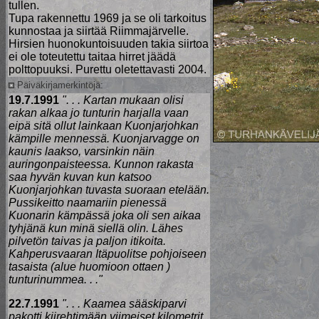
tullen.
Tupa rakennettu 1969 ja se oli tarkoitus
kunnostaa ja siirtää Riimmajärvelle.
Hirsien huonokuntoisuuden takia siirtoa
ei ole toteutettu taitaa hirret jäädä
polttopuuksi. Purettu oletettavasti 2004.
Päiväkirjamerkintöjä:
19.7.1991
". . . Kartan mukaan olisi
rakan alkaa jo tunturin harjalla vaan
eipä sitä ollut lainkaan Kuonjarjohkan
kämpille mennessä. Kuonjarvagge on
kaunis laakso, varsinkin näin
auringonpaisteessa. Kunnon rakasta
saa hyvän kuvan kun katsoo
Kuonjarjohkan tuvasta suoraan etelään.
Pussikeitto naamariin pienessä
Kuonarin kämpässä joka oli sen aikaa
tyhjänä kun minä siellä olin. Lähes
pilvetön taivas ja paljon itikoita.
Kahperusvaaran Itäpuolitse pohjoiseen
tasaista (alue huomioon ottaen )
tunturinummea. . ."
22.7.1991
". . . Kaamea sääskiparvi
pakotti kiirehtimään viimeiset kilometrit,