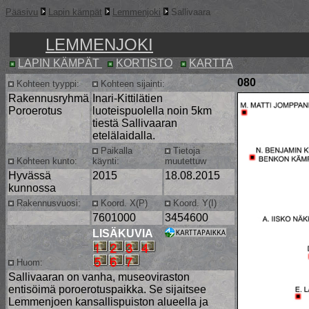
Pääsivu
Lapin kämpät
Lemmenjoki
Sallivaara
LEMMENJOKI
LAPIN KÄMPÄT
KORTISTO
KARTTA
080
Kohteen tyyppi:
Kohteen sijainti:
Rakennusryhmä
Inari-Kittilätien
Poroerotus
luoteispuolella noin 5km
tiestä Sallivaaran
etelälaidalla.
Paikalla
Tietoja
Kohteen kunto:
käynti:
muutettuw
Hyvässä
2015
18.08.2015
kunnossa
Rakennusvuosi:
Koord. X(P)
Koord. Y(I)
7601000
3454600
LISÄKUVIA
Huom:
Sallivaaran on vanha, museoviraston
entisöimä poroerotuspaikka. Se sijaitsee
Lemmenjoen kansallispuiston alueella ja