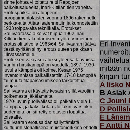
sinne johtaa viitoitettu reitti Repojoen
paikoitusalueelta, Inari-Kittilän tien varrelta.
Erotuspaikka on alunperin
poropaimentolaisten vuonna 1896 rakennettu
perkka-aita. Aitaa laajennettiin ja kunnostettiin
1933 tolppa-aita tekniikalla. Erotukset
Sallivaarassa alkoivat hiipua 1962 Inari-
Kittilän tien rakentamisen myötä. Viimeinen
Eri inven
erotus oli talvella 1963/64. Sallivaaran jäätyä
tiestä syrjään siirtyi erotus uuteen paikkaan
numeroit
Hirvassalmelle.
vaihtelua
Erotuksen väki asui aluksi yleensä laavuissa.
Vanhin hirsikämppä on vuodelta 1897. 1930-
mitään n
luvulla kämppiä oli kolme. Kesän 1976
kirjain tu
inventoinnissa paikallistettiin 17-18 kämppää
tai muuta tilapäisasumiseen tarkoitettua
A Iisko 
suojaa.
Sallivaaraa ei käytetty kesäisin sillä varottiin
B Aslak 
polkemasta jäkälämaita.
C Jouni
1970-luvun puolivälissä oli paikalla vielä 11
kämppää, ja kaksi kotaa. Joitakin, varsinkin
D Poliis
uudempia, on siirretty erotusten loputtua
E Länsm
toisaalle.
Sallivaaran erotusaidan säilyttämistä
F Antti 
kulttuurihistoriallisena muistomerkkinä ehdotti