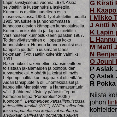
G Kirsti
Lapin sivistysseura vuonna 1974. Asiaa
selviteltiin ja kustannuksia laskettiin.
H Kaapo 
Kunnostus otettiin uudelleen esiin
I Mikko 
museovirastossa 1983. Työt aloitettiin aidalla
1985 raivauksella ja huonoimmassa
J Antti 
kunnossa olevien kämppien kunnostuksella.
Kunnostamiskohteita ja -tapaa mietittiin.
K Lapin 
Varsinaiseen kunnostukseen päästiin 1987.
L Hannu 
Toiden viivästyminen oli lopetta koko
kunnostuksen. Huonon kunnon vuoksi osa
M Matti
kämpistä jouduttiin uusimaan lähes
N Benja
kokonaan. Työt saatiin kuitenkin valmiiksi
1991.
O Jouni 
Rakennukset rakennettiin pääosin erilleen
P Aslak
toisistaan jäkälämaiden ja polttopuiden
turvaamiseksi. Ajohärät ja koirat oli myös
Q Aslak
helpompi hallita kun majapaikat oli erillään.
R Pokka
Aidan länsipuolella oli Enontekiöläiset ja
itäpuolella Menesjärven ja Hammastunturin
väki. (Lähteenä käytetty pääosin Teppo
Niistä ko
Korhosen kirjaa "Poroerotus" 2008.)
johon
lin
luontoon.fi
"Lemmenjoen kansallispuistossa
järjestettiin kesällä (2011) WWF:n talkooleiri,
kohteiden
jossa vapaaehtoiset korjasivat vanhan ja
arvokkaan Sallivaaran poroerotuspaikan