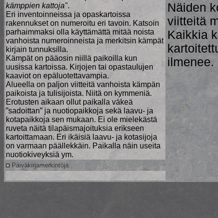
Näiden ko
kämppien kattoja"
.
Eri inventoinneissa ja opaskartoissa
viitteitä
rakennukset on numeroitu eri tavoin. Katsoin
parhaimmaksi olla käyttämättä mitää noista
Kaikkia 
vanhoista numeroinneista ja merkitsin kämpät
kartoitet
kirjain tunnuksilla.
Kämpät on pääosin niillä paikoilla kun
ilmenee.
uusissa kartoissa. Kirjojen tai opastaulujen
kaaviot on epäluotettavampia.
Alueella on paljon viitteitä vanhoista kämpän
paikoista ja tulisijoista. Niitä on kymmeniä.
Erotusten aikaan ollut paikalla väkeä
”sadoittan” ja nuotiopaikkoja sekä laavu- ja
kotapaikkoja sen mukaan. Ei ole mielekästä
ruveta näitä tilapäismajoituksia erikseen
kartoittamaan. Eri ikäisiä laavu- ja kotasijoja
on varmaan päällekkäin. Paikalla näin useita
nuotiokiveyksiä ym.
Päiväkirjamerkintöjä: