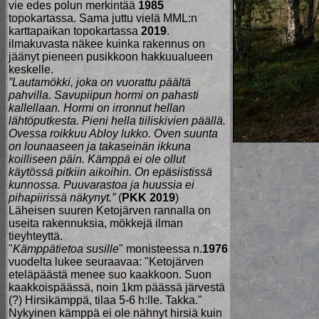
vie edes polun merkintää
1985
topokartassa. Sama juttu vielä MML:n
karttapaikan topokartassa
2019
.
ilmakuvasta näkee kuinka rakennus on
jäänyt pieneen pusikkoon hakkuualueen
keskelle.
”Lautamökki, joka on vuorattu päältä
pahvilla. Savupiipun hormi on pahasti
kallellaan. Hormi on irronnut hellan
lähtöputkesta. Pieni hella tiiliskivien päällä.
Ovessa roikkuu Abloy lukko. Oven suunta
on lounaaseen ja takaseinän ikkuna
koilliseen päin. Kämppä ei ole ollut
käytössä pitkiin aikoihin. On epäsiistissä
kunnossa. Puuvarastoa ja huussia ei
pihapiirissä näkynyt.”
(
PKK 2019
)
Läheisen suuren Ketojärven rannalla on
useita rakennuksia, mökkejä ilman
tieyhteyttä.
"
Kämppätietoa susille
" monisteessa n.
1976
vuodelta lukee seuraavaa: "Ketojärven
eteläpäästä menee suo kaakkoon. Suon
kaakkoispäässä, noin 1km päässä järvestä
(?) Hirsikämppä, tilaa 5-6 h:lle. Takka."
Nykyinen kämppä ei ole nähnyt hirsiä kuin