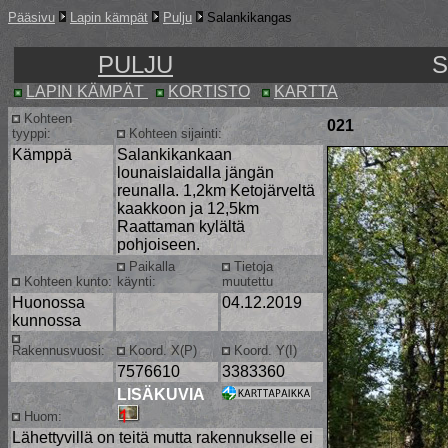
Pääsivu
Lapin kämpät
Pulju
Salankikangas
PULJU
S
LAPIN KÄMPÄT
KORTISTO
KARTTA
Kohteen
021
tyyppi:
Kohteen sijainti:
Kämppä
Salankikankaan
lounaislaidalla jängän
reunalla. 1,2km Ketojärveltä
kaakkoon ja 12,5km
Raattaman kylältä
pohjoiseen.
Paikalla
Tietoja
Kohteen kunto:
käynti:
muutettu
Huonossa
04.12.2019
kunnossa
Rakennusvuosi:
Koord. X(P)
Koord. Y(I)
7576610
3383360
LISÄKUVIA
Huom:
Lähettyvillä on teitä mutta rakennukselle ei