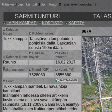
Pääsivu
Lapin kämpät
Sarmitunturi
Talasjärven lompolat itä
SARMITUNTURI
TALAS
LAPIN KÄMPÄT
KORTISTO
KARTTA
Kohteen
067A
tyyppi:
Kohteen sijainti:
Tukkikämppä
Talasjärven lompoloiden
pohjoislaidalla. Laskuojan
suusta 190m itään.
Paikalla
Tietoja
Kohteen kunto:
käynti:
muutettu
Raunio
16.02.2017
Rakennusvuosi:
Koord. X(P)
Koord. Y(I)
7628030
3555560
Huom:
Tukkikämpän jäänteet. Ei havaintoja
kartoillani.
Inarilainen lehdessä olleen artikkelin
kuvituksena oli kuva savottakämpän
rauniosta (18.11.2009). Sama kuva esiintyy
Metsähallituksen Kulttuuriperintökohteiden