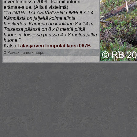
inventoinnissa 2009. Tsarmitunturin
erämaa-alue. (Alla tiivistelmä)
"15 INARI, TALASJÄRVENLOMPOLAT 4.
Kämpästä on jäljellä kolme alinta
hirsikertaa. Kämppä on kooltaan 8 x 14 m.
Toisessa päässä on 8 x 8 metriä pitkä
huone ja toisessa päässä 4 x 8 metriä pitkä
huone."
Katso
Talasjärven lompolat länsi 067B
Päiväkirjamerkintöjä: