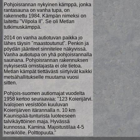
Pohjoisrannan nykyinen kämppä, jonka
rantasauna on vanha tupa, on
rakennettu 1984. Kämpän nimeksi on
laitettu "Vilpola II". Se oli Metlan
tutkimuskämppä.
2014 on vanha autiotuvan paikka jo
lähes täysin "maastoutunut". Penkin ja
pöydän jäänteet sinnitelee näkyvissä.
Vanha autiotupa on yhä pohjoisrannalla
saunana. Pohjoisrannan rakennuksen
nykyisestä omistajasta ei ole tietoa.
Metlan kämpät tiettävästi siirtyivät kaikki
metsähallitukselle muutama vuosi
sitten.
Pohjois-suomen autiomajat vuodelta
1958 kertoo seuraavaa: "123 Koierijärvi.
Ivalojoen vesistöön kuuluvan
Koierijärven itärannalla n. 10 km
Kaunispää-tunturista luoteeseen
talvikäyttöinen maja. Hyvässä
kunnossa. Kamina. Majoitustilaa 4-5
henkilölle. Polttopuuta."