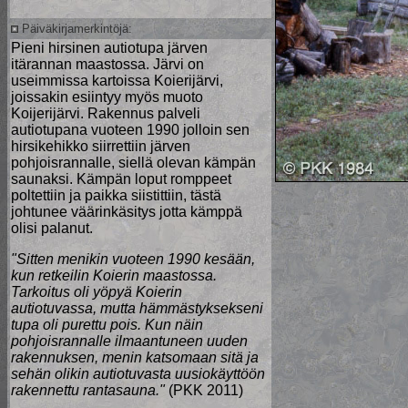
Päiväkirjamerkintöjä:
Pieni hirsinen autiotupa järven
itärannan maastossa. Järvi on
useimmissa kartoissa Koierijärvi,
joissakin esiintyy myös muoto
Koijerijärvi. Rakennus palveli
autiotupana vuoteen 1990 jolloin sen
hirsikehikko siirrettiin järven
pohjoisrannalle, siellä olevan kämpän
saunaksi. Kämpän loput romppeet
poltettiin ja paikka siistittiin, tästä
johtunee väärinkäsitys jotta kämppä
olisi palanut.
"Sitten menikin vuoteen 1990 kesään,
kun retkeilin Koierin maastossa.
Tarkoitus oli yöpyä Koierin
autiotuvassa, mutta hämmästyksekseni
tupa oli purettu pois. Kun näin
pohjoisrannalle ilmaantuneen uuden
rakennuksen, menin katsomaan sitä ja
sehän olikin autiotuvasta uusiokäyttöön
rakennettu rantasauna."
(PKK 2011)