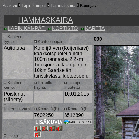
Pääsivu
Lapin kämpät
Hammaskaira
Koierijärvi
HAMMASKAIRA
LAPIN KÄMPÄT
KORTISTO
KARTTA
Kohteen
090
tyyppi:
Kohteen sijainti:
Autiotupa
Koierijärven (Koijerijärvi)
kaakkoispuolella noin
100m rannasta. 2,2km
Tolosjoesta itään ja noin
10km Saariselän
turistikylästä luoteeseen.
Kohteen
Paikalla
Tietoja
kunto:
käynti:
muutettu
Poistunut
10.01.2015
(siirretty)
Rakennusvuosi:
Koord. X(P)
Koord. Y(I)
7602250
3512390
LISÄKUVIA
Huom: