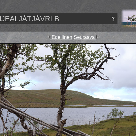
NJEALJÁTJÁVRI B
Edellinen
Seuraava