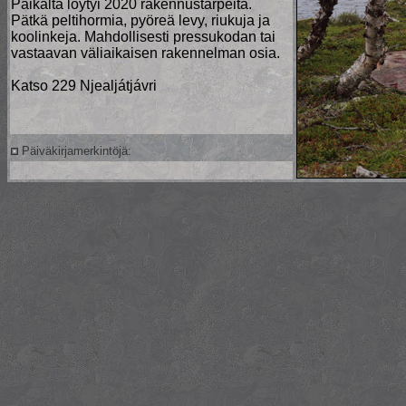
Paikalta löytyi 2020 rakennustarpeita.
Pätkä peltihormia, pyöreä levy, riukuja ja
koolinkeja. Mahdollisesti pressukodan tai
vastaavan väliaikaisen rakennelman osia.
Katso 229 Njealjátjávri
Päiväkirjamerkintöjä: