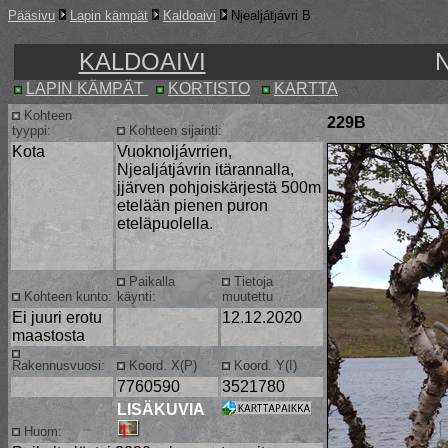
Pääsivu
Lapin kämpät
Kaldoaivi
Njealjátjávri B
KALDOAIVI
LAPIN KÄMPÄT
KORTISTO
KARTTA
Kohteen
229B
tyyppi:
Kohteen sijainti:
Kota
Vuoknoljávrrien,
Njealjátjávrin itärannalla,
jjärven pohjoiskärjestä 500m
etelään pienen puron
eteläpuolella.
Paikalla
Tietoja
Kohteen kunto:
käynti:
muutettu
Ei juuri erotu
12.12.2020
maastosta
Rakennusvuosi:
Koord. X(P)
Koord. Y(I)
7760590
3521780
LISÄKUVIA
Huom: