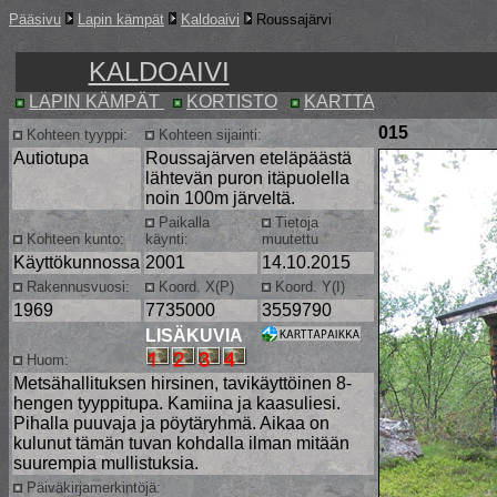
Pääsivu
Lapin kämpät
Kaldoaivi
Roussajärvi
KALDOAIVI
LAPIN KÄMPÄT
KORTISTO
KARTTA
015
Kohteen tyyppi:
Kohteen sijainti:
Autiotupa
Roussajärven eteläpäästä
lähtevän puron itäpuolella
noin 100m järveltä.
Paikalla
Tietoja
Kohteen kunto:
käynti:
muutettu
Käyttökunnossa
2001
14.10.2015
Rakennusvuosi:
Koord. X(P)
Koord. Y(I)
1969
7735000
3559790
LISÄKUVIA
Huom:
Metsähallituksen hirsinen, tavikäyttöinen 8-
hengen tyyppitupa. Kamiina ja kaasuliesi.
Pihalla puuvaja ja pöytäryhmä. Aikaa on
kulunut tämän tuvan kohdalla ilman mitään
suurempia mullistuksia.
Päiväkirjamerkintöjä: