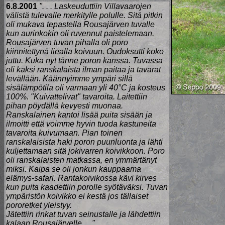
6.8.2001
". . . Laskeuduttiin Villavaarojen
välistä tulevalle merkitylle polulle. Sitä pitkin
oli mukava tepastella Rousajärven tuvalle
kun aurinkokin oli ruvennut paistelemaan.
Rousajärven tuvan pihalla oli poro
kiinnitettynä liealla koivuun. Oudoksutti koko
juttu. Kuka nyt tänne poron kanssa. Tuvassa
oli kaksi ranskalaista ilman paitaa ja tavarat
levällään. Käännyimme ympäri sillä
sisälämpötila oli varmaan yli 40°C ja kosteus
100%. "Kuivattelivat" tavaroita. Laitettiin
pihan pöydällä kevyesti muonaa.
Ranskalainen kantoi lisää puita sisään ja
ilmoitti että voimme hyvin tuoda kastuneita
tavaroita kuivumaan. Pian toinen
ranskalaisista haki poron puunluonta ja lähti
kuljettamaan sitä jokivarren koivikkoon. Poro
oli ranskalaisten matkassa, en ymmärtänyt
miksi. Kaipa se oli jonkun kauppaama
elämys-safari. Rantakoivikossa kävi kirves
kun puita kaadettiin porolle syötäväksi. Tuvan
ympäristön koivikko ei kestä jos tällaiset
pororetket yleistyy.
Jätettiin rinkat tuvan seinustalle ja lähdettiin
kalaan Rousajärvelle. . ."