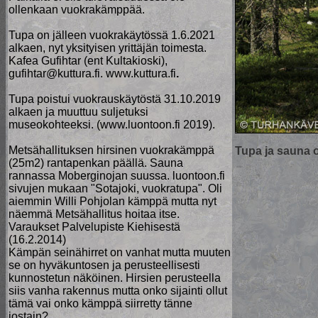
ollenkaan vuokrakämppää.
Tupa on jälleen vuokrakäytössä 1.6.2021
alkaen, nyt yksityisen yrittäjän toimesta.
Kafea Gufihtar (ent Kultakioski),
gufihtar@kuttura.fi. www.kuttura.fi
.
Tupa poistui vuokrauskäytöstä 31.10.2019
alkaen ja muuttuu suljetuksi
museokohteeksi. (www.luontoon.fi 2019).
Metsähallituksen hirsinen vuokrakämppä
Tupa ja sauna o
(25m2) rantapenkan päällä. Sauna
rannassa Moberginojan suussa. luontoon.fi
sivujen mukaan "Sotajoki, vuokratupa". Oli
aiemmin Willi Pohjolan kämppä mutta nyt
näemmä Metsähallitus hoitaa itse.
Varaukset Palvelupiste Kiehisestä
(16.2.2014)
Kämpän seinähirret on vanhat mutta muuten
se on hyväkuntosen ja perusteellisesti
kunnostetun näköinen. Hirsien perusteella
siis vanha rakennus mutta onko sijainti ollut
tämä vai onko kämppä siirretty tänne
jostain?