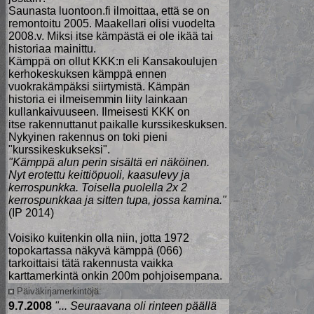
Saunasta luontoon.fi ilmoittaa, että se on
remontoitu 2005. Maakellari olisi vuodelta
2008.v. Miksi itse kämpästä ei ole ikää tai
historiaa mainittu.
Kämppä on ollut KKK:n eli Kansakoulujen
kerhokeskuksen kämppä ennen
vuokrakämpäksi siirtymistä. Kämpän
historia ei ilmeisemmin liity lainkaan
kullankaivuuseen. Ilmeisesti KKK on
itse rakennuttanut paikalle kurssikeskuksen.
Nykyinen rakennus on toki pieni
"kurssikeskukseksi".
"Kämppä alun perin sisältä eri näköinen.
Nyt erotettu keittiöpuoli, kaasulevy ja
kerrospunkka. Toisella puolella 2x 2
kerrospunkkaa ja sitten tupa, jossa kamina."
(IP 2014)
Voisiko kuitenkin olla niin, jotta 1972
topokartassa näkyvä kämppä (066)
tarkoittaisi tätä rakennusta vaikka
karttamerkintä onkin 200m pohjoisempana.
Päiväkirjamerkintöjä:
9.7.2008
"... Seuraavana oli rinteen päällä