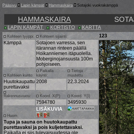
Pääsivu
Lapin kämpät
Hammaskaira
Sotajoki vuokrakämppä
HAMMASKAIRA
SOTA
LAPIN KÄMPÄT
KORTISTO
KARTTA
123
Kohteen tyyppi:
Kohteen sijainti:
Kämppä
Sotajoen varressa, sen
itärannan rinteen päällä
Hoikanniemen itäpuolella.
Moberginojansuusta 100m
pohjoiseen.
Paikalla
Tietoja
Kohteen kunto:
käynti:
muutettu
Huutokaupattu
2008
22.3.2024
purettavaksi
Rakennusvuosi:
Koord. X(P)
Koord. Y(I)
7594780
3495930
LISÄKUVIA
Huom:
Tupa ja sauna on huutokaupattu
purettavaksi ja pois kuljetettavaksi.
Paikalla ei siis tulevaisuudessa ole