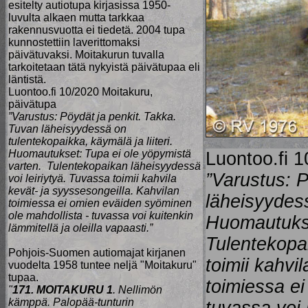
esitelty autiotupa kirjasissa 1950-
luvulta alkaen mutta tarkkaa
rakennusvuotta ei tiedetä. 2004 tupa
kunnostettiin laverittomaksi
päivätuvaksi. Moitakurun tuvalla
tarkoitetaan tätä nykyistä päivätupaa eli
läntistä.
Luontoo.fi 10/2020 Moitakuru,
päivätupa
”Varustus: Pöydät ja penkit. Takka.
Tuvan läheisyydessä on
tulentekopaikka, käymälä ja liiteri.
Huomautukset: Tupa ei ole yöpymistä
Luontoo.fi 
varten. Tulentekopaikan läheisyydessä
”Varustus: P
voi leiriytyä. Tuvassa toimii kahvila
kevät- ja syyssesongeilla. Kahvilan
läheisyydess
toimiessa ei omien eväiden syöminen
ole mahdollista - tuvassa voi kuitenkin
Huomautukse
lämmitellä ja oleilla vapaasti.”
Tulentekopai
Pohjois-Suomen autiomajat kirjanen
toimii kahvi
vuodelta 1958 tuntee neljä "Moitakuru"
tupaa.
toimiessa ei
"
171. MOITAKURU 1
. Nellimön
kämppä. Palopää-tunturin