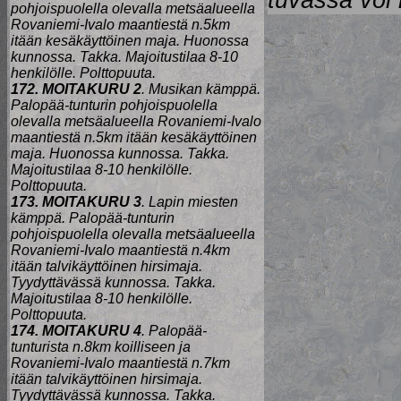
tuvassa voi k
pohjoispuolella olevalla metsäalueella
Rovaniemi-Ivalo maantiestä n.5km
itään kesäkäyttöinen maja. Huonossa
kunnossa. Takka. Majoitustilaa 8-10
henkilölle. Polttopuuta.
172. MOITAKURU 2
. Musikan kämppä.
Palopää-tunturin pohjoispuolella
olevalla metsäalueella Rovaniemi-Ivalo
maantiestä n.5km itään kesäkäyttöinen
maja. Huonossa kunnossa. Takka.
Majoitustilaa 8-10 henkilölle.
Polttopuuta.
173. MOITAKURU 3
. Lapin miesten
kämppä. Palopää-tunturin
pohjoispuolella olevalla metsäalueella
Rovaniemi-Ivalo maantiestä n.4km
itään talvikäyttöinen hirsimaja.
Tyydyttävässä kunnossa. Takka.
Majoitustilaa 8-10 henkilölle.
Polttopuuta.
174. MOITAKURU 4
. Palopää-
tunturista n.8km koilliseen ja
Rovaniemi-Ivalo maantiestä n.7km
itään talvikäyttöinen hirsimaja.
Tyydyttävässä kunnossa. Takka.