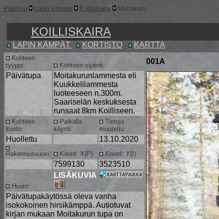
Pääsivu
Lapin kämpät
Koilliskaira
Moitakuru
KOILLISKAIRA
LAPIN KÄMPÄT
KORTISTO
KARTTA
Kohteen
001A
tyyppi:
Kohteen sijainti:
Päivätupa
Moitakurunlammesta eli
Kuukkelilammesta
luoteeseen n.300m.
Saariselän keskuksesta
runsaat 8km Koilliseen.
Kohteen
Paikalla
Tietoja
kunto:
käynti:
muutettu
Huollettu
13.10.2020
Rakennusvuosi:
Koord. X(P)
Koord. Y(I)
7599130
3523510
LISÄKUVIA
Huom:
Päivätupakäytössä oleva vanha
isokokoinen hirsikämppä. Autiotuvat
kirjan mukaan Moitakurun tupa on