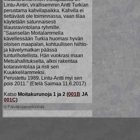
Lintu-Antin, virallisemmin Antti Turkian
perustama kahvilapaikka. Kahvila ei
tiettävästi ole toiminnassa, vaan tilaa
käytetään satunnaisesti
tilausravintolana ryhmille.
"Saariselän Moitalammella
kävellessään Turkia huomasi hyvän
oloisen maapalan, kohtuullisen hiihto-
ja kävelymatkan päässä
tunturihotellista. Hän vuokrasi maan
Metsähallitukselta, alkoi rakentaa
kotaravintolaa ja risti sen
Kuukkelilammeksi.
Perustettu 1989. Lintu-Antti myi sen
pois 2011." (Etelä Saimaa
11.6.2017)
Katso
Moitakurunoja 1 ja 2 (
001B
JA
001C
)
Päiväkirjamerkintöjä: