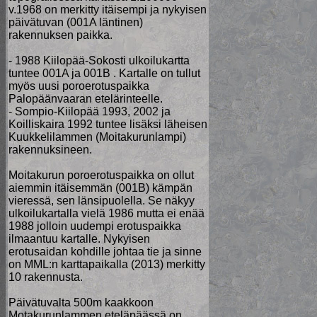
v.1968 on merkitty itäisempi ja nykyisen
päivätuvan (001A läntinen)
rakennuksen paikka.
- 1988 Kiilopää-Sokosti ulkoilukartta
tuntee 001A ja 001B . Kartalle on tullut
myös uusi poroerotuspaikka
Palopäänvaaran etelärinteelle.
- Sompio-Kiilopää 1993, 2002 ja
Koilliskaira 1992 tuntee lisäksi läheisen
Kuukkelilammen (Moitakurunlampi)
rakennuksineen.
Moitakurun poroerotuspaikka on ollut
aiemmin itäisemmän (001B) kämpän
vieressä, sen länsipuolella. Se näkyy
ulkoilukartalla vielä 1986 mutta ei enää
1988 jolloin uudempi erotuspaikka
ilmaantuu kartalle. Nykyisen
erotusaidan kohdille johtaa tie ja sinne
on MML:n karttapaikalla (2013) merkitty
10 rakennusta.
Päivätuvalta 500m kaakkoon
Motakurunlammen eteläpäässä on