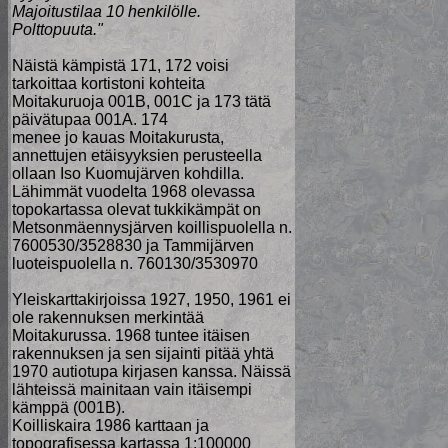
Majoitustilaa 10 henkilölle.
Polttopuuta."
Näistä kämpistä 171, 172 voisi
tarkoittaa kortistoni kohteita
Moitakuruoja 001B, 001C ja 173 tätä
päivätupaa 001A. 174
menee jo kauas Moitakurusta,
annettujen etäisyyksien perusteella
ollaan Iso Kuomujärven kohdilla.
Lähimmät vuodelta 1968 olevassa
topokartassa olevat tukkikämpät on
Metsonmäennysjärven koillispuolella n.
7600530/3528830 ja Tammijärven
luoteispuolella n. 760130/3530970
Yleiskarttakirjoissa 1927, 1950, 1961 ei
ole rakennuksen merkintää
Moitakurussa. 1968 tuntee itäisen
rakennuksen ja sen sijainti pitää yhtä
1970 autiotupa kirjasen kanssa. Näissä
lähteissä mainitaan vain itäisempi
kämppä (001B).
Koilliskaira 1986 karttaan ja
topografisessa kartassa 1:100000