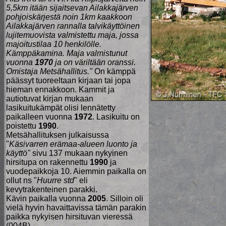
5,5km itään sijaitsevan Ailakkajärven
pohjoiskärjestä noin 1km kaakkoon
Ailakkajärven rannalla talvikäyttöinen
lujitemuovista valmistettu maja, jossa
majoitustilaa 10 henkilölle.
Kämppäkamina. Maja valmistunut
vuonna
1970
ja on väriltään oranssi.
Omistaja Metsähallitus."
On kämppä
päässyt tuoreeltaan kirjaan tai jopa
hieman ennakkoon. Kammit ja
autiotuvat kirjan mukaan
lasikuitukämpät olisi lennätetty
paikalleen vuonna
1972
. Lasikuitu on
poistettu
1990
.
Metsähallituksen julkaisussa
"
Käsivarren erämaa-alueen luonto ja
käyttö"
sivu 137 mukaan nykyinen
hirsitupa on rakennettu
1990
ja
vuodepaikkoja 10. Aiemmin paikalla on
ollut ns "
Huurre std
" eli
kevytrakenteinen parakki.
Kävin paikalla vuonna
2005
. Silloin oli
vielä hyvin havaittavissa tämän parakin
paikka nykyisen hirsituvan vieressä
(004B).