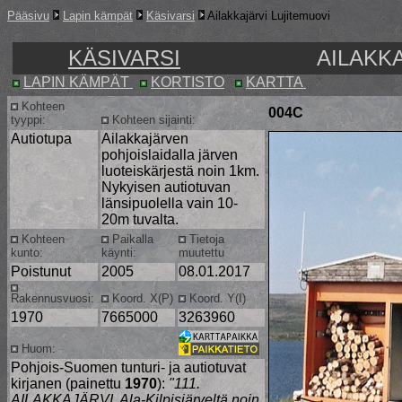
Pääsivu
Lapin kämpät
Käsivarsi
Ailakkajärvi Lujitemuovi
KÄSIVARSI
AILAKK
LAPIN KÄMPÄT
KORTISTO
KARTTA
Kohteen
004C
tyyppi:
Kohteen sijainti:
Autiotupa
Ailakkajärven
pohjoislaidalla järven
luoteiskärjestä noin 1km.
Nykyisen autiotuvan
länsipuolella vain 10-
20m tuvalta.
Kohteen
Paikalla
Tietoja
kunto:
käynti:
muutettu
Poistunut
2005
08.01.2017
Rakennusvuosi:
Koord. X(P)
Koord. Y(I)
1970
7665000
3263960
Huom:
Pohjois-Suomen tunturi- ja autiotuvat
kirjanen (painettu
1970
):
"111.
AILAKKAJÄRVI. Ala-Kilpisjärveltä noin