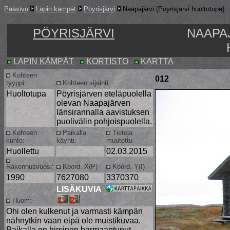
Pääsivu
Lapin kämpät
Pöyrisjärvi
Naapajärvi (Pöyrisjärvi huoltotupa)
PÖYRISJÄRVI
NAAPAJ
LAPIN KÄMPÄT
KORTISTO
KARTTA
Kohteen
012
tyyppi:
Kohteen sijainti:
Huoltotupa
Pöyrisjärven eteläpuolella
olevan Naapajärven
länsirannalla aavistuksen
puolivälin pohjoispuolella.
Kohteen
Paikalla
Tietoja
kunto:
käynti:
muutettu
Huollettu
02.03.2015
Rakennusvuosi:
Koord. X(P)
Koord. Y(I)
1990
7627080
3370370
LISÄKUVIA
Huom:
Ohi olen kulkenut ja varmasti kämpän
nähnytkin vaan eipä ole muistikuvaa.
Paikalla on hirsinen harmaantunut