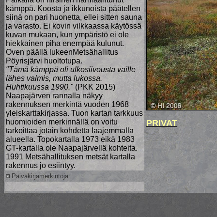
kämppä. Koosta ja ikkunoista päätellen
siinä on pari huonetta, ellei sitten sauna
ja varasto. Ei kovin vilkkaassa käytössä
kuvan mukaan, kun ympäristö ei ole
hiekkainen piha enempää kulunut.
Oven päällä lukeenMetsähallitus
Pöyrisjärvi huoltotupa.
"Tämä kämppä oli ulkosiivousta vaille
lähes valmis, mutta lukossa.
Huhtikuussa 1990."
(PKK 2015)
Naapajärven rannalla näkyy
rakennuksen merkintä vuoden 1968
yleiskarttakirjassa. Tuon kartan tarkkuus
huomioiden merkinnällä on voitu
PRIVAT
tarkoittaa jotain kohdetta laajemmalla
alueella. Topokartalla 1973 eikä 1983
GT-kartalla ole Naapajärvellä kohteita.
1991 Metsähallituksen metsät kartalla
rakennus jo esiintyy.
Päiväkirjamerkintöjä: