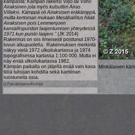
kämpästä: Kämpän rakensi Viljo tai Vilho
Airaksinen jota myös kutsuttiin Airas
Villeksi. Kämppä oli Airaksisen eräkämppä,
mutta kertoman mukaan Mesähallitus hääti
Airaksisen pois Lemmenjoen
kansallispuiston laajentumisen yhteydessä
1971 kun puisto laajeni."
(JK 2014)
Rakennus on siis ilmeisesti poistunut 1970-
luvun alkupuolella. Rakennuksen merkintä
näkyy vielä 1972 ulkoilukartassa ja 1974
topografisessa kartassa 1:100 000. Mutta ei
näy enää ulkoilukartassa 1982.
Kämpän paikalla on jäljellä enää vain kasa
Minkälainen kämp
tiiliä tulisijan kohdilla sekä kamiinan
ruostuneita osia.
Päiväkirjamerkintöjä: