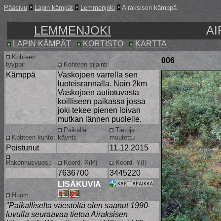
Pääsivu
Lapin kämpät
Lemmenjoki
Airaksisen kämppä
LEMMENJOKI
AI
LAPIN KÄMPÄT
KORTISTO
KARTTA
Kohteen
006
tyyppi:
Kohteen sijainti:
Kämppä
Vaskojoen varrella sen
luoteisrannalla. Noin 2km
Vaskojoen autiotuvasta
koilliseen paikassa jossa
joki tekee pienen loivan
mutkan lännen puolelle.
Paikalla
Tietoja
Kohteen kunto:
käynti:
muutettu
Poistunut
11.12.2015
Rakennusvuosi:
Koord. X(P)
Koord. Y(I)
7636700
3445220
LISÄKUVIA
Huom:
"Paikalliselta väestöltä olen saanut 1990-
luvulla seuraavaa tietoa Airaksisen