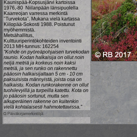
Kaunispää-Kopsusjärvi kartoissa
1976,-80 Niilanpään länsipuolella
Kaarreojan varressa merkintä
"Turvekota". Mukana vielä kartassa
Kiilopää-Sokosti 1988. Poistunut
myöhemmistä.
Metsähallitus,
Kulttuuriperintökohteiden inventointi
2013 MH-tunnus: 162254
”Kohde on pyöreäpohjaisen turvekodan
raunio. Kodan halkaisija on ollut noin
neljä metriä ja korkeus noin kaksi
metriä, ja sen runko on rakennettu
pääosin halkaisijaltaan 5 cm - 10 cm
paksuisista männyistä, joista osa on
halkaistu. Kodan runkorakenne on ollut
tuohilevyillä ja turpeilla katettu. Kota on
jo pääosin sortunut, mutta sen
alkuperäinen rakenne on kuitenkin
vielä kohtalaisesti hahmotettavissa.”
Päiväkirjamerkintöjä: