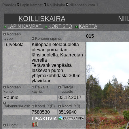
Pääsivu
Lapin kämpät
Koilliskaira
Niilanpään kota 1
KOILLISKAIRA
NI
LAPIN KÄMPÄT
KORTISTO
KARTTA
Kohteen
015
tyyppi:
Kohteen sijainti:
Turvekota
Kiilopään eteläpuolella
olevan poroaidan
länsipuolella. Kaarreojan
varrella
Terävankivenpäältä
laskevan puron
yhtymäkohhdasta 300m
ylävirtaan.
Kohteen
Paikalla
Tietoja
kunto:
käynti:
muutettu
Raunio
03.12.2017
Rakennusvuosi:
Koord. X(P)
Koord. Y(I)
7580530
3519940
LISÄKUVIA
Huom: