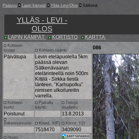
Pääsivu
Lapin kämpät
Ylläs-Levi-Olos
Sätkenä
YLLÄS - LEVI -
OLOS
LAPIN KÄMPÄT
KORTISTO
KARTTA
Kohteen
086
tyyppi:
Kohteen sijainti:
Päivätupa
Levin eteläpuolella 5km
päässä olevan
Sätkenävaaran
etelärinteellä noin 500m
Kittilä - Sirkka tiestä
länteen. "Karhupolku"
nimisen ulkoilureitin
varrella.
Kohteen
Paikalla
Tietoja
kunto:
käynti:
muutettu
Poistunut
13.8.2013
Rakennusvuosi:
Koord. X(P)
Koord. Y(I)
7518470
3409090
Huom: