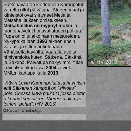
Sätkenävaaraa kiertelevän Karhupolun
varrella ollut päivätupa. Alueen maat ja
kiinteistöt ovat siirtyneet Metlalta
Metsähallituksen omistukseen.
Metsähallitus on myynyt mökin
ja
luontopalvelut hoitavat alueen polkua.
Tupa on ollut aikoinaan metsureiden.
Nykypaikallaan
1993
alkaen ensin
varaus- ja sitten autiotupana.
Vähäisellä käytöllä. Vaaralla useita
nimiversioita kuten: Sätkenä, Sätkänä
ja Säkenä. Päivätupa näkyy mm. Ylläs
Levi ulkoilukartassa
2004
ja vielä
MML:n karttapaikalla
2013
.
"Kävin Levin Karhunpolulla ja havaitsin
että Sätkenän kämppä on "siivottu"
pois. Ohessa kuva paikalta jossa oletan
rakennuksen olleen. Vieressä oli myös
toinen "pohja"
. (HV 2013)
Päiväkirjamerkintöjä: