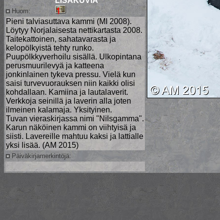
LISÄKUVIA
Huom:
Pieni talviasuttava kammi (MI 2008).
Löytyy Norjalaisesta nettikartasta 2008.
Taitekattoinen, sahatavarasta ja
kelopölkyistä tehty runko.
Puupölkkyverhoilu sisällä. Ulkopintana
perusmuurilevyä ja katteena
jonkinlainen tykeva pressu. Vielä kun
saisi turvevuorauksen niin kaikki olisi
kohdallaan. Kamiina ja lautalaverit.
Verkkoja seinillä ja laverin alla joten
ilmeinen kalamaja. Yksityinen.
Tuvan vieraskirjassa nimi "Nilsgamma".
Karun näköinen kammi on viihtyisä ja
siisti. Lavereille mahtuu kaksi ja lattialle
yksi lisää. (AM 2015)
Päiväkirjamerkintöjä: