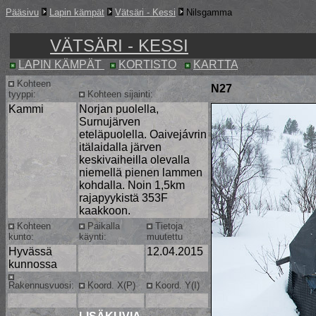
Pääsivu
Lapin kämpät
Vätsäri - Kessi
Nilsgamma
VÄTSÄRI - KESSI
LAPIN KÄMPÄT
KORTISTO
KARTTA
Kohteen
N27
tyyppi:
Kohteen sijainti:
Kammi
Norjan puolella,
Surnujärven
eteläpuolella. Oaivejávrin
itälaidalla järven
keskivaiheilla olevalla
niemellä pienen lammen
kohdalla. Noin 1,5km
rajapyykistä 353F
kaakkoon.
Kohteen
Paikalla
Tietoja
kunto:
käynti:
muutettu
Hyvässä
12.04.2015
kunnossa
Rakennusvuosi:
Koord. X(P)
Koord. Y(I)