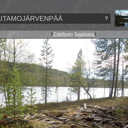
AITAMOJÄRVENPÄÄ
Edellinen
Seuraava