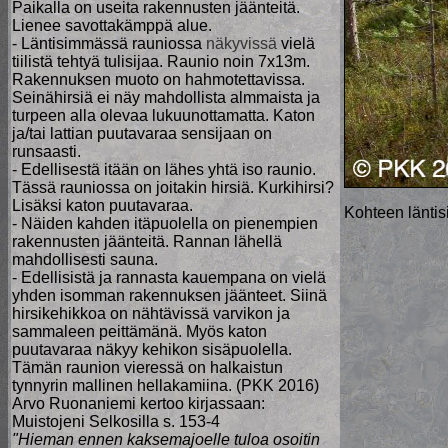
Paikalla on useita rakennusten jäänteitä.
Lienee savottakämppä alue.
- Läntisimmässä rauniossa
näkyvissä
vielä
tiilistä tehtyä tulisijaa. Raunio noin 7x13m.
Rakennuksen muoto on hahmotettavissa.
Seinähirsiä ei näy mahdollista almmaista ja
turpeen alla olevaa lukuunottamatta. Katon
ja/tai lattian puutavaraa sensijaan on
runsaasti.
- Edellisestä itään on lähes yhtä iso raunio.
Tässä rauniossa on joitakin hirsiä. Kurkihirsi?
Lisäksi katon puutavaraa.
Kohteen läntis
- Näiden kahden itäpuolella on pienempien
rakennusten jäänteitä. Rannan lähellä
mahdollisesti sauna.
- Edellisistä ja rannasta kauempana on vielä
yhden isomman rakennuksen jäänteet. Siinä
hirsikehikkoa on nähtävissä varvikon ja
sammaleen peittämänä. Myös katon
puutavaraa näkyy kehikon sisäpuolella.
Tämän raunion vieressä on halkaistun
tynnyrin mallinen hellakamiina. (PKK 2016)
Arvo Ruonaniemi kertoo kirjassaan:
Muistojeni Selkosilla s. 153-4
"Hieman ennen kaksemajoelle tuloa osoitin