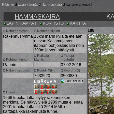
Pääsivu
Lapin kämpät
Hammaskaira
Kaitamojärvenpää
HAMMASKAIRA
K
LAPIN KÄMPÄT
KORTISTO
KARTTA
198
Kohteen tyyppi:
Kohteen sijainti:
Rakennusryhmä
13km Inarin kylältä etelään
olevan Kaitamojärven
itäpään pohjoislaidalla noin
300m järven päädystä.
Paikalla
Tietoja
Kohteen kunto:
käynti:
muutettu
Raunio
07.02.2016
Rakennusvuosi:
Koord. X(P)
Koord. Y(I)
7633520
3500830
LISÄKUVIA
Huom:
1968 topokartalta löytyy rakennuksen
merkintä. Se näkyy vielä 1989 mutta ei enää
2001 topokartalla eikä 2014 MML:n
karttapaikka rakennusta tunne.