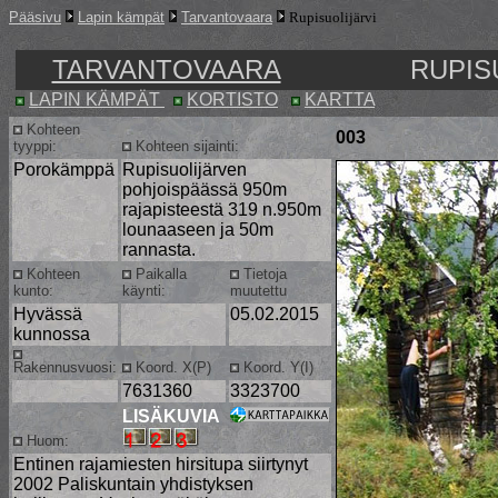
Pääsivu
Lapin kämpät
Tarvantovaara
Rupisuolijärvi
TARVANTOVAARA
RUPISU
LAPIN KÄMPÄT
KORTISTO
KARTTA
Kohteen
003
tyyppi:
Kohteen sijainti:
Porokämppä
Rupisuolijärven
pohjoispäässä 950m
rajapisteestä 319 n.950m
lounaaseen ja 50m
rannasta.
Kohteen
Paikalla
Tietoja
kunto:
käynti:
muutettu
Hyvässä
05.02.2015
kunnossa
Rakennusvuosi:
Koord. X(P)
Koord. Y(I)
7631360
3323700
LISÄKUVIA
Huom:
Entinen rajamiesten hirsitupa siirtynyt
2002 Paliskuntain yhdistyksen