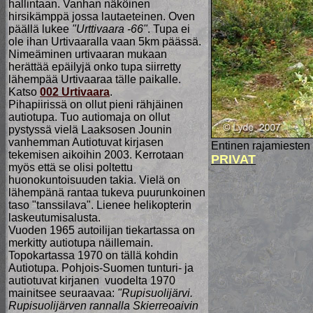
hallintaan. Vanhan näköinen
hirsikämppä jossa lautaeteinen. Oven
päällä lukee
"Urttivaara -66"
. Tupa ei
ole ihan Urtivaaralla vaan 5km päässä.
Nimeäminen urtivaaran mukaan
herättää epäilyjä onko tupa siirretty
lähempää Urtivaaraa tälle paikalle.
Katso
002 Urtivaara
.
Pihapiirissä on ollut pieni rähjäinen
autiotupa. Tuo autiomaja on ollut
pystyssä vielä Laaksosen Jounin
vanhemman Autiotuvat kirjasen
Entinen rajamiesten 
tekemisen aikoihin 2003. Kerrotaan
PRIVAT
myös että se olisi poltettu
huonokuntoisuuden takia. Vielä on
lähempänä rantaa tukeva puurunkoinen
taso "tanssilava". Lienee helikopterin
laskeutumisalusta.
Vuoden 1965 autoilijan tiekartassa on
merkitty autiotupa näillemain.
Topokartassa 1970 on tällä kohdin
Autiotupa. Pohjois-Suomen tunturi- ja
autiotuvat kirjanen vuodelta 1970
mainitsee seuraavaa:
"Rupisuolijärvi.
Rupisuolijärven rannalla Skierreoaivin