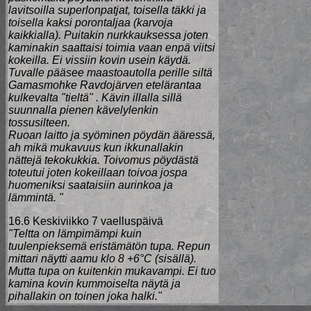
lavitsoilla superlonpatjat, toisella täkki ja
toisella kaksi porontaljaa (karvoja
kaikkialla). Puitakin nurkkauksessa joten
kaminakin saattaisi toimia vaan enpä viitsi
kokeilla. Ei vissiin kovin usein käydä.
Tuvalle pääsee maastoautolla perille siltä
Gamasmohke Ravdojärven etelärantaa
kulkevalta "tieltä" . Kävin illalla sillä
suunnalla pienen kävelylenkin
tossusilteen.
Ruoan laitto ja syöminen pöydän ääressä,
ah mikä mukavuus kun ikkunallakin
nättejä tekokukkia. Toivomus pöydästä
toteutui joten kokeillaan toivoa jospa
huomeniksi saataisiin aurinkoa ja
lämmintä. "
16.6 Keskiviikko 7 vaelluspäivä
"Teltta on lämpimämpi kuin
tuulenpieksemä eristämätön tupa. Repun
mittari näytti aamu klo 8 +6°C (sisällä).
Mutta tupa on kuitenkin mukavampi. Ei tuo
kamina kovin kummoiselta näytä ja
pihallakin on toinen joka halki."