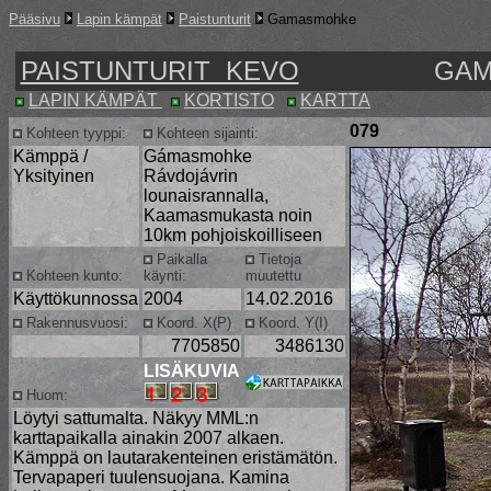
Pääsivu
Lapin kämpät
Paistunturit
Gamasmohke
PAISTUNTURIT KEVO
GAM
LAPIN KÄMPÄT
KORTISTO
KARTTA
079
Kohteen tyyppi:
Kohteen sijainti:
Kämppä /
Gámasmohke
Yksityinen
Rávdojávrin
lounaisrannalla,
Kaamasmukasta noin
10km pohjoiskoilliseen
Paikalla
Tietoja
Kohteen kunto:
käynti:
muutettu
Käyttökunnossa
2004
14.02.2016
Rakennusvuosi:
Koord. X(P)
Koord. Y(I)
7705850
3486130
LISÄKUVIA
Huom:
Löytyi sattumalta. Näkyy MML:n
karttapaikalla ainakin 2007 alkaen.
Kämppä on lautarakenteinen eristämätön.
Tervapaperi tuulensuojana. Kamina