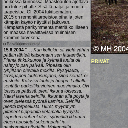
heikossa kunnossa. Maastoauton ajettava
ura tulee pihalle. Sisällä patjat ja muuta
taapeistoa. Oli 2004 lukitsematon.
2015 on remonttitarpeistoa pihalla joten
kämpän käyttö näyttäisi jatkuvan.
Kämpästä parikymmentä metriä koilliseen
on maassa havaittavissa muinaisen
kammin turvekehä.
Päiväkirjamerkintöjä:
15.6.2004
". . . Kun kellokin oli vielä vähän
päätin lähteä katsomaan sen lautamökin.
Pientä tihkukuuroa ja kylmää tuulta oli
PRIVAT
nähty jo pari päivää. Ripeästi olin
tyhjillään olevalla mökillä. Pystylauta,
tervapaperi tuulensuojana, siinä seinät, ei
eristeitä. Katossa lauta ja huopa. Lattialla
sentään parkettikuvioinen muovimatto. Ovi
toisessa päässä, pieni ikkuna toisessa.
Kaksi laveria seinillä. Ikkunan alla pöytä ja
oven pielessä pyöreä kamina. Seinillä
pientä tarpeellista. Hiiret, myyrät ym.
pitäneet pippaloita vetämällä tyynystä
superlon rouheet ulos, syömällä ikkunan
eteen ripustetut sokerinpalat ja
paskomalla pöydälle. Molemmilla