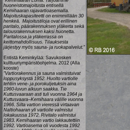
”Kemihaaran Loma. Tarjoamme
huoneistomajoitusta entisellä
Kemihaaran rajavartioasemalla.
Majoituskapasiteetti on enimmillään 30
henkeä. Majoitustiloja ovat erillinen
paritalo, päärakennuksen yläkerta sekä
talousrakennuksen kaksi huonetta.
Paritalossa ja yläkerrassa on
keittomahdollisuus. Tilauksesta
järjestyy myös sauna- ja ruokapalvelut.”
Entistä Keminkylää: Savukosken
kulttuuriympäristöohjelma. 2012 (Alla
kooste)
”Vartiorakennus ja sauna valmistuivat
loppusyksystä 1952. Huolto vartiolle
tehtiin vene- ja porokuljetuksin aina
1960-luvun alkuun saakka. Tie
Kuttusvaaraan asti tuli vuonna 1964 ja
Kuttusvaara–Kemihaara välille vuonna
1966. Silta vartion vieressä virtaavan
Naltiohaaran yli vartiolle valmistui
lokakuussa 1972. Rivitalo valmistui
1983. Kemihaaran vartio lakkautettiin
1992. Vartioasema oli vuodesta 1992