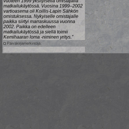
vuoteen 1999 yksityisellä omistajalla
matkailukäytössä. Vuosina 1999–2002
vartioasema oli Koillis-Lapin Sähkön
omistuksessa. Nykyiselle omistajalle
paikka siirtyi marraskuussa vuonna
2002. Paikka on edelleen
matkailukäytössä ja siellä toimii
Kemihaaran loma -niminen yritys.”
Päiväkirjamerkintöjä: