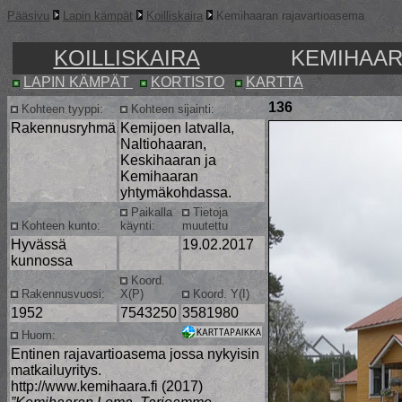
Pääsivu
Lapin kämpät
Koilliskaira
Kemihaaran rajavartioasema
KOILLISKAIRA
KEMIHAAR
LAPIN KÄMPÄT
KORTISTO
KARTTA
136
Kohteen tyyppi:
Kohteen sijainti:
Rakennusryhmä
Kemijoen latvalla,
Naltiohaaran,
Keskihaaran ja
Kemihaaran
yhtymäkohdassa.
Paikalla
Tietoja
Kohteen kunto:
käynti:
muutettu
Hyvässä
19.02.2017
kunnossa
Koord.
Rakennusvuosi:
X(P)
Koord. Y(I)
1952
7543250
3581980
Huom:
Entinen rajavartioasema jossa nykyisin
matkailuyritys.
http://www.kemihaara.fi (2017)