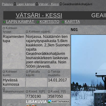
Pääsivu
Lapin kämpät
Vätsäri - Kessi
Geaidnorátkkohatjávri
VÄTSÄRI - KESSI
GEAI
LAPIN KÄMPÄT
KORTISTO
KARTTA
Kohteen
N01
tyyppi:
Kohteen sijainti:
Rajamiesten
Norjassa. Näätämön tien
tupa
rajanyityspaikasta 5.6km
kaakkoon. 2,3km Suomen
rajalta
Geaidnorátkkohatjávrin
lounaiskärkeen laskevan
joen etelärannalla. Noin
500m järvestä.
Kohteen
Paikalla
Tietoja
kunto:
käynti:
muutettu
Hyvässä
14.01.2017
kunnossa
Rakennusvuosi:
Koord. X(P)
Koord. Y(I)
7730190
3587050
LISÄKUVIA