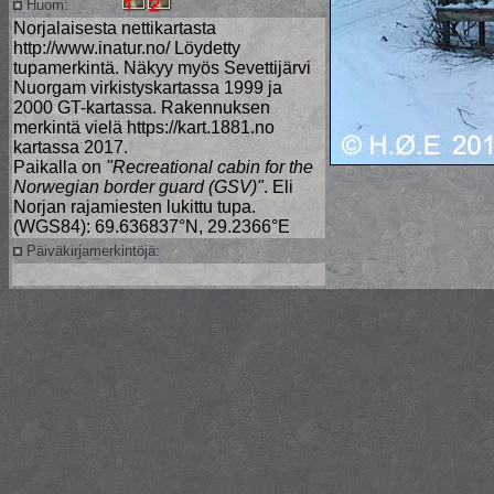
Huom:
Norjalaisesta nettikartasta
http://www.inatur.no/ Löydetty
tupamerkintä. Näkyy myös Sevettijärvi
Nuorgam virkistyskartassa 1999 ja
2000 GT-kartassa. Rakennuksen
merkintä vielä https://kart.1881.no
kartassa 2017.
Paikalla on
"Recreational cabin for the
Norwegian border guard (GSV)"
. Eli
Norjan rajamiesten lukittu tupa.
(WGS84): 69.636837°N, 29.2366°E
Päiväkirjamerkintöjä: