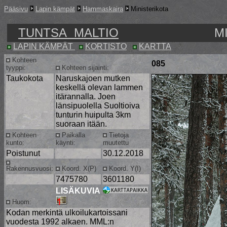
Pääsivu
Lapin kämpät
Hammaskaira
Ministerikota
TUNTSA MALTIO
M
LAPIN KÄMPÄT
KORTISTO
KARTTA
Kohteen
085
tyyppi:
Kohteen sijainti:
Taukokota
Naruskajoen mutken
keskellä olevan lammen
itärannalla. Joen
länsipuolella Suoltioiva
tunturin huipulta 3km
suoraan itään.
Kohteen
Paikalla
Tietoja
kunto:
käynti:
muutettu
Poistunut
30.12.2018
Rakennusvuosi:
Koord. X(P)
Koord. Y(I)
7475780
3601180
LISÄKUVIA
Huom:
Kodan merkintä ulkoilukartoissani
vuodesta 1992 alkaen. MML:n