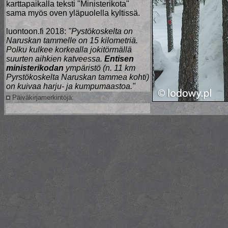
karttapaikalla teksti "Ministerikota"
sama myös oven yläpuolella kyltissä.
luontoon.fi 2018:
"Pystökoskelta on
Naruskan tammelle on 15 kilometriä.
Polku kulkee korkealla jokitörmällä
suurten aihkien katveessa.
Entisen
ministerikodan
ympäristö (n. 11 km
Pyrstökoskelta Naruskan tammea kohti)
on kuivaa harju- ja kumpumaastoa."
Päiväkirjamerkintöjä: