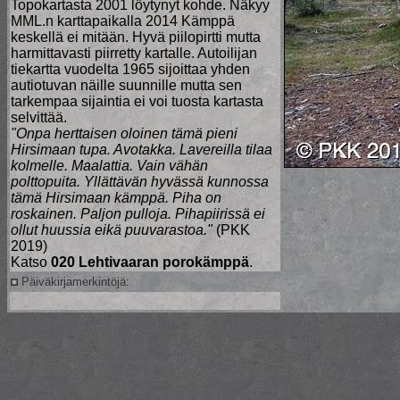
Topokartasta 2001 löytynyt kohde. Näkyy
MML.n karttapaikalla 2014 Kämppä
keskellä ei mitään. Hyvä piilopirtti mutta
harmittavasti piirretty kartalle. Autoilijan
tiekartta vuodelta 1965 sijoittaa yhden
autiotuvan näille suunnille mutta sen
tarkempaa sijaintia ei voi tuosta kartasta
selvittää.
"Onpa herttaisen oloinen tämä pieni
Hirsimaan tupa. Avotakka. Lavereilla tilaa
kolmelle. Maalattia. Vain vähän
polttopuita. Yllättävän hyvässä kunnossa
tämä Hirsimaan kämppä. Piha on
roskainen. Paljon pulloja. Pihapiirissä ei
ollut huussia eikä puuvarastoa."
(PKK
2019)
Katso
020 Lehtivaaran porokämppä
.
Päiväkirjamerkintöjä: