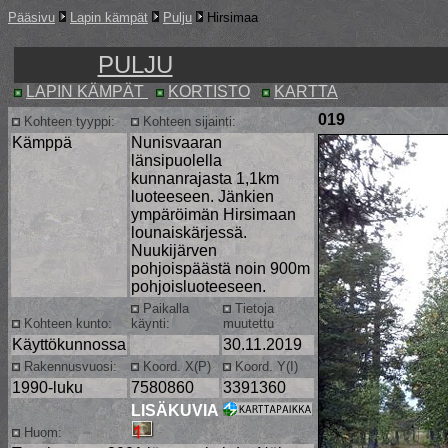
Pääsivu
Lapin kämpät
Pulju
Hirsimaa
PULJU
LAPIN KÄMPÄT
KORTISTO
KARTTA
019
Kohteen tyyppi:
Kohteen sijainti:
Kämppä
Nunisvaaran
länsipuolella
kunnanrajasta 1,1km
luoteeseen. Jänkien
ympäröimän Hirsimaan
lounaiskärjessä.
Nuukijärven
pohjoispäästä noin 900m
pohjoisluoteeseen.
Paikalla
Tietoja
Kohteen kunto:
käynti:
muutettu
Käyttökunnossa
30.11.2019
Rakennusvuosi:
Koord. X(P)
Koord. Y(I)
1990-luku
7580860
3391360
LISÄKUVIA
Huom: