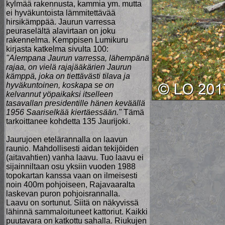
kylmää rakennusta, kammia ym. mutta
ei hyväkuntoista lämmitettävää
hirsikämppää. Jaurun varressa
peuraselältä alavirtaan on joku
rakennelma. Kemppisen Lumikuru
kirjasta katkelma sivulta 100:
"Alempana Jaurun varressa, lähempänä
rajaa, on vielä rajajääkärien Jaurun
kämppä, joka on tiettävästi tilava ja
hyväkuntoinen, koskapa se on
kelvannut yöpaikaksi itselleen
tasavallan presidentille hänen keväällä
1956 Saariselkää kiertäessään."
Tämä
tarkoittanee kohdetta 135 Jaurijoki.
Jaurujoen etelärannalla on laavun
raunio. Mahdollisesti aidan tekijöiden
(aitavahtien) vanha laavu. Tuo laavu ei
sijainniltaan osu yksiin vuoden 1988
topokartan kanssa vaan on ilmeisesti
noin 400m pohjoiseen, Rajavaaralta
laskevan puron pohjoisrannalla.
Laavu on sortunut. Siitä on näkyvissä
lähinnä sammaloituneet kattoriut. Kaikki
puutavara on katkottu sahalla. Riukujen