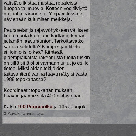
välistä pilkistää mustaa, repaleista
huopaa tai muovia. Ketteen vesitiiviyttä
on tuolla paranneltu. Ympäristössä ei
näy enään kulumisen merkkejä.
Peuraselän ja rajavyöhykkeen väliltä en
tiedä muuta kuin tuon karttamerkinnän
ja tämän laavuraunion. Tarkoittavatko
samaa kohdetta? Kumpi sijaintitieto
sillloin olisi oikea? Kiinteää
pidempiaikaista rakennusta tuolla tuskin
on sillä siitä olisi varmaan tullut jo esille
tietoa. Miksi aidan tekijöiden
(aitavahtien) vanha laavu näkyisi vasta
1988 topokartassa?
Koordinaatit topokartan mukaan.
Laavun jäänne siitä 400m alavirtaan.
Katso
100 Peuraselkä
ja 135 Jaurijoki
Päiväkirjamerkintöjä: