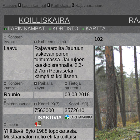
Pääsivu
Lapin kämpät
Koilliskaira
Rajavaaranpuro
KOILLISKAIRA
RA
LAPIN KÄMPÄT
KORTISTO
KARTTA
Kohteen
102
tyyppi:
Kohteen sijainti:
Laavu
Rajavaaroilta Jauruun
laskevan poron
tuntumassa. Jaurujoen
kaakkoisrannalla. 2,3-
2,7km Peuraselän
kämpältä koilliseen.
Kohteen
Paikalla
Tietoja
kunto:
käynti:
muutettu
Raunio
03.03.2018
Rakennusvuosi:
Koord. X(P)
Koord. Y(I)
7563000
3572610
LISÄKUVIA
Huom:
Yllättävä löytö 1988 topokartasta.
Mustaamaton neliö eli tarkoittaisi