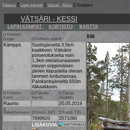
Pääsivu
Lapin kämpät
Vätsäri - Kessi
Sirppijärvi
VÄTSÄRI - KESSI
LAPIN KÄMPÄT
KORTISTO
KARTTA
Kohteen
036
tyyppi:
Kohteen sijainti:
Kämppä
Suolisjärveltä 3,5km
kaakkoon. Vätsärin
poroerotukselta noin
1,3km etelälounaaseen
olevan sirppimäisen
järven itäpuolella olevan
lammen tuntumassaa.
Palokantojärveltä 650m
itäkaakkoon.
Kohteen
Paikalla
Tietoja
kunto:
käynti:
muutettu
Raunio
20.05.2019
Rakennusvuosi:
Koord. X(P)
Koord. Y(I)
7699820
3571080
LISÄKUVIA