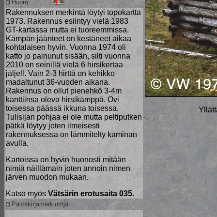
Huom:
Rakennuksen merkintä löytyi topokartta
1973. Rakennus esiintyy vielä 1983
GT-kartassa mutta ei tuoreemmissa.
Kämpän jäänteet on kestäneet aikaa
kohtalaisen hyvin. Vuonna 1974 oli
katto jo painunut sisään, silti vuonna
2010 on seinillä vielä 6 hirsikertaa
jäljell. Vain 2-3 hirttä on kehikko
madaltunut 36-vuoden aikana.
Rakennus on ollut pienehkö 3-4m
kanttiinsa oleva hirsikämppä. Ovi
toisessa päässä ikkuna toisessa.
Yllät
Tulisijan pohjaa ei ole mutta peltiputken
pätkä löytyy joten ilmeisesti
rakennuksessa on lämmitelty kaminan
avulla.
Kartoissa on hyvin huonosti mitään
nimiä näillämain joten annoin nimen
järven muodon mukaan.
Katso myös
Vätsärin erotusaita 035.
Päiväkirjamerkintöjä: