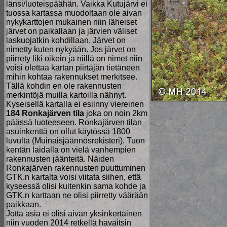
länsi/luoteispäähän. Vaikka Kutujärvi ei
tuossa kartassa muodoltaan ole aivan
nykykarttojen mukainen niin läheiset
järvet on paikallaan ja järvien väliset
laskuojatkin kohdillaan. Järvet on
nimetty kuten nykyään. Jos järvet on
piirrety liki oikein ja niillä on nimet niin
voisi olettaa kartan piirtäjän tietäneen
mihin kohtaa rakennukset merkitsee.
Tällä kohdin en ole rakennusten
merkintöjä muilla kartoilla nähnyt.
Kyseisellä kartalla ei esiinny viereinen
184 Ronkajärven tila
joka on noin 2km
päässä luoteeseen. Ronkajärven tilan
asuinkenttä on ollut käytössä 1800
luvulta (Muinaisjäännösrekisteri). Tuon
kentän laidalla on vielä vanhempien
rakennusten jäänteitä. Näiden
Ronkajärven rakennusten puuttuminen
GTK.n kartalta voisi viitata siihen, että
kyseessä olisi kuitenkin sama kohde ja
GTK.n karttaan ne olisi piirretty väärään
paikkaan.
Jotta asia ei olisi aivan yksinkertainen
niin vuoden 2014 retkellä havaitsin