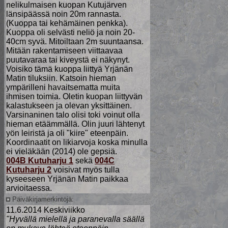
nelikulmaisen kuopan Kutujärven
länsipäässä noin 20m rannasta.
(Kuoppa tai kehämäinen penkka).
Kuoppa oli selvästi neliö ja noin 20-
40cm syvä. Mitoiltaan 2m suuntaansa.
Mitään rakentamiseen viittaavaa
puutavaraa tai kiveystä ei näkynyt.
Voisiko tämä kuoppa liittyä Yrjänän
Matin tiluksiin. Katsoin hieman
ympärilleni havaitsematta muita
ihmisen toimia. Oletin kuopan liittyvän
kalastukseen ja olevan yksittäinen.
Varsinaninen talo olisi toki voinut olla
hieman etäämmällä. Olin juuri lähtenyt
yön leiristä ja oli "kiire" eteenpäin.
Koordinaatit on likiarvoja koska minulla
ei vieläkään (2014) ole gepsiä.
004B Kutuharju 1
sekä
004C
Kutuharju 2
voisivat myös tulla
kyseeseen Yrjänän Matin paikkaa
arvioitaessa.
Päiväkirjamerkintöjä:
11.6.2014 Keskiviikko
"Hyvällä mielellä ja paranevalla säällä