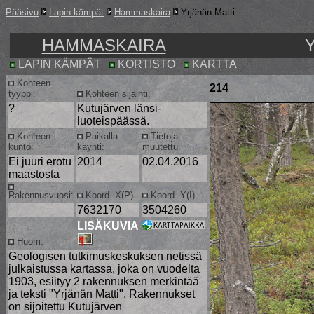
Pääsivu
Lapin kämpät
Hammaskaira
Yrjänän Matti
HAMMASKAIRA
LAPIN KÄMPÄT
KORTISTO
KARTTA
Kohteen
214
tyyppi:
Kohteen sijainti:
?
Kutujärven länsi-
luoteispäässä.
Kohteen
Paikalla
Tietoja
kunto:
käynti:
muutettu
Ei juuri erotu
2014
02.04.2016
maastosta
Rakennusvuosi:
Koord. X(P)
Koord. Y(I)
7632170
3504260
LISÄKUVIA
Huom:
Geologisen tutkimuskeskuksen netissä
julkaistussa kartassa, joka on vuodelta
1903, esiityy 2 rakennuksen merkintää
ja teksti "Yrjänän Matti". Rakennukset
on sijoitettu Kutujärven