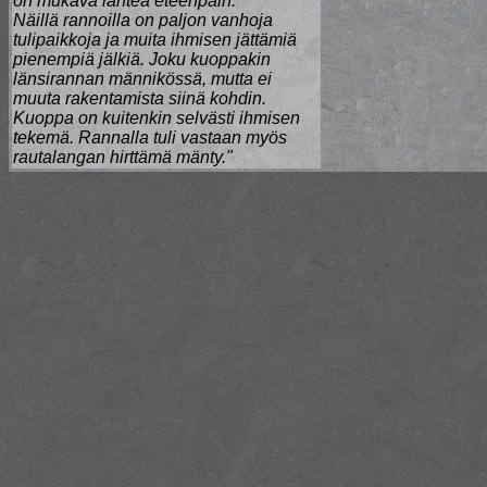
on mukava lähteä eteenpäin.
Näillä rannoilla on paljon vanhoja
tulipaikkoja ja muita ihmisen jättämiä
pienempiä jälkiä. Joku kuoppakin
länsirannan männikössä, mutta ei
muuta rakentamista siinä kohdin.
Kuoppa on kuitenkin selvästi ihmisen
tekemä. Rannalla tuli vastaan myös
rautalangan hirttämä mänty."