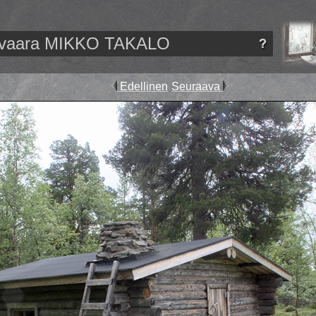
livaara MIKKO TAKALO
Edellinen
Seuraava