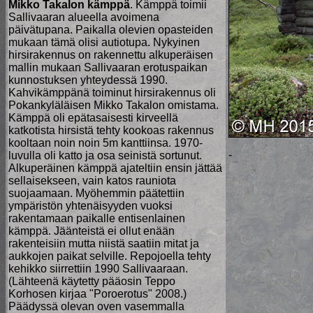
Mikko Takalon kämppä
. Kämppä toimii
Sallivaaran alueella avoimena
päivätupana. Paikalla olevien opasteiden
mukaan tämä olisi autiotupa. Nykyinen
hirsirakennus on rakennettu alkuperäisen
mallin mukaan Sallivaaran erotuspaikan
kunnostuksen yhteydessä 1990.
Kahvikämppänä toiminut hirsirakennus oli
Pokankyläläisen Mikko Takalon omistama.
Kämppä oli epätasaisesti kirveellä
katkotista hirsistä tehty kookoas rakennus
kooltaan noin noin 5m kanttiinsa. 1970-
-
luvulla oli katto ja osa seinistä sortunut.
Alkuperäinen kämppä ajateltiin ensin jättää
sellaisekseen, vain katos rauniota
suojaamaan. Myöhemmin päätettiin
ympäristön yhtenäisyyden vuoksi
rakentamaan paikalle entisenlainen
kämppä. Jäänteistä ei ollut enään
rakenteisiin mutta niistä saatiin mitat ja
aukkojen paikat selville. Repojoella tehty
kehikko siirrettiin 1990 Sallivaaraan.
(Lähteenä käytetty pääosin Teppo
Korhosen kirjaa "Poroerotus" 2008.)
Päädyssä olevan oven vasemmalla