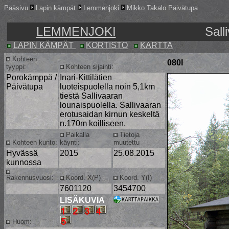
Pääsivu
Lapin kämpät
Lemmenjoki
Mikko Takalo Päivätupa
LEMMENJOKI
Sal
LAPIN KÄMPÄT
KORTISTO
KARTTA
Kohteen
080I
tyyppi:
Kohteen sijainti:
Porokämppä /
Inari-Kittilätien
Päivätupa
luoteispuolella noin 5,1km
tiestä Sallivaaran
lounaispuolella. Sallivaaran
erotusaidan kirnun keskeltä
n.170m koilliseen.
Paikalla
Tietoja
Kohteen kunto:
käynti:
muutettu
Hyvässä
2015
25.08.2015
kunnossa
Rakennusvuosi:
Koord. X(P)
Koord. Y(I)
7601120
3454700
LISÄKUVIA
Huom: