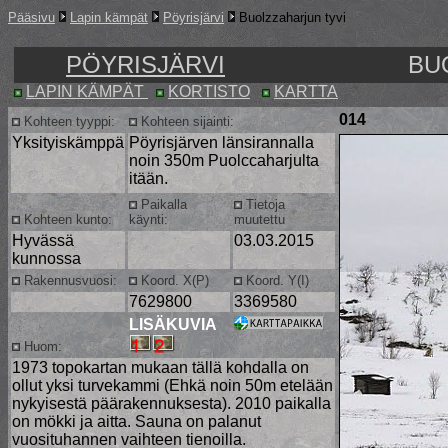
Pääsivu
Lapin kämpät
Pöyrisjärvi
Buolzzaharjun tyvi
PÖYRISJÄRVI
BU
LAPIN KÄMPÄT
KORTISTO
KARTTA
014
Kohteen tyyppi:
Kohteen sijainti:
Yksityiskämppä
Pöyrisjärven länsirannalla
noin 350m Puolccaharjulta
itään.
Paikalla
Tietoja
Kohteen kunto:
käynti:
muutettu
Hyvässä
03.03.2015
kunnossa
Rakennusvuosi:
Koord. X(P)
Koord. Y(I)
7629800
3369580
LISÄKUVIA
Huom:
1973 topokartan mukaan tällä kohdalla on
ollut yksi turvekammi (Ehkä noin 50m etelään
nykyisestä päärakennuksesta). 2010 paikalla
on mökki ja aitta. Sauna on palanut
vuosituhannen vaihteen tienoilla.