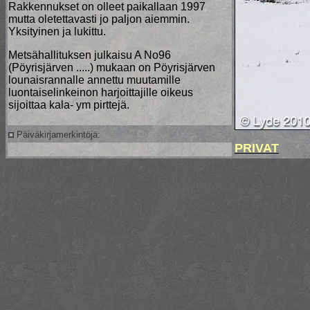
Rakkennukset on olleet paikallaan 1997
mutta oletettavasti jo paljon aiemmin.
Yksityinen ja lukittu.
Metsähallituksen julkaisu A No96
(Pöyrisjärven .....) mukaan on Pöyrisjärven
lounaisrannalle annettu muutamille
luontaiselinkeinon harjoittajille oikeus
sijoittaa kala- ym pirttejä.
Päiväkirjamerkintöjä:
PRIVAT