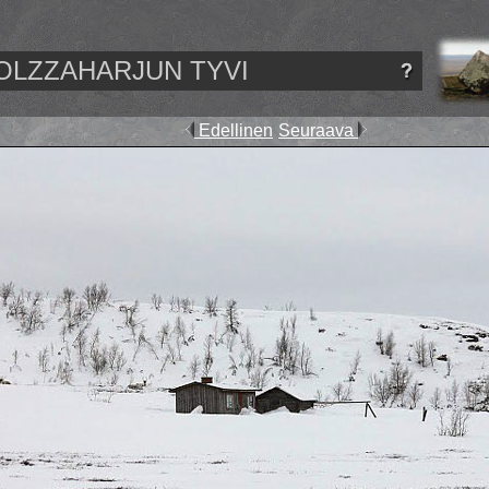
OLZZAHARJUN TYVI
Edellinen
Seuraava