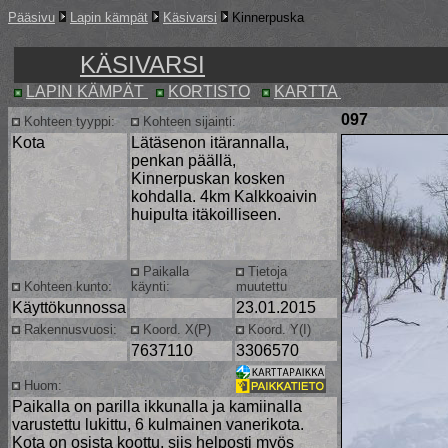
Pääsivu
Lapin kämpät
Käsivarsi
Kinnerpuska
KÄSIVARSI
LAPIN KÄMPÄT
KORTISTO
KARTTA
097
Kohteen tyyppi:
Kohteen sijainti:
Kota
Lätäsenon itärannalla,
penkan päällä,
Kinnerpuskan kosken
kohdalla. 4km Kalkkoaivin
huipulta itäkoilliseen.
Paikalla
Tietoja
Kohteen kunto:
käynti:
muutettu
Käyttökunnossa
23.01.2015
Rakennusvuosi:
Koord. X(P)
Koord. Y(I)
7637110
3306570
Huom:
Paikalla on parilla ikkunalla ja kamiinalla
varustettu lukittu, 6 kulmainen vanerikota.
Kota on osista koottu, siis helposti myös