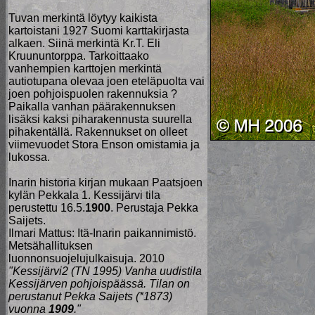
Tuvan merkintä löytyy kaikista
kartoistani 1927 Suomi karttakirjasta
alkaen. Siinä merkintä Kr.T. Eli
Kruununtorppa. Tarkoittaako
vanhempien karttojen merkintä
autiotupana olevaa joen eteläpuolta vai
joen pohjoispuolen rakennuksia ?
Paikalla vanhan päärakennuksen
lisäksi kaksi piharakennusta suurella
pihakentällä. Rakennukset on olleet
viimevuodet Stora Enson omistamia ja
lukossa.
Inarin historia kirjan mukaan Paatsjoen
kylän Pekkala 1. Kessijärvi tila
perustettu 16.5.
1900
. Perustaja Pekka
Saijets.
Ilmari Mattus: Itä-Inarin paikannimistö.
Metsähallituksen
luonnonsuojelujulkaisuja. 2010
"Kessijärvi2 (TN 1995) Vanha uudistila
Kessijärven pohjoispäässä. Tilan on
perustanut Pekka Saijets (*1873)
vuonna
1909
."