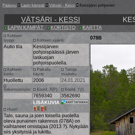
Pääsivu
Lapin kämpät
Vätsäri - Kessi
Kessijärvi pohjoinen
VÄTSÄRI - KESSI
KE
LAPIN KÄMPÄT
KORTISTO
KARTTA
Kohteen
078B
tyyppi:
Kohteen sijainti:
Autio tila
Kessijärven
pohjoispäässä järven
laskuojan
pohjoispuolella.
Kohteen
Paikalla
Tietoja
kunto:
käynti:
muutettu
Huollettu
2006
24.01.2021
Rakennusvuosi:
Koord. X(P)
Koord. Y(I)
7659340
3562690
LISÄKUVIA
Huom:
Talo, sauna ja joen toisella puolella
oleva punainen rakennus (078A) on
vaihtaneet omistajaa (2013 ?). Nykyään
siis yksityisiä ja lukittu.