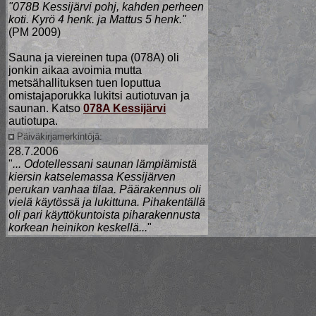
"078B Kessijärvi pohj, kahden perheen
koti. Kyrö 4 henk. ja Mattus 5 henk."
(PM 2009)
Sauna ja viereinen tupa (078A) oli
jonkin aikaa avoimia mutta
metsähallituksen tuen loputtua
omistajaporukka lukitsi autiotuvan ja
saunan. Katso
078A Kessijärvi
autiotupa.
Päiväkirjamerkintöjä:
28.7.2006
"
... Odotellessani saunan lämpiämistä
kiersin katselemassa Kessijärven
perukan vanhaa tilaa. Päärakennus oli
vielä käytössä ja lukittuna. Pihakentällä
oli pari käyttökuntoista piharakennusta
korkean heinikon keskellä...
"