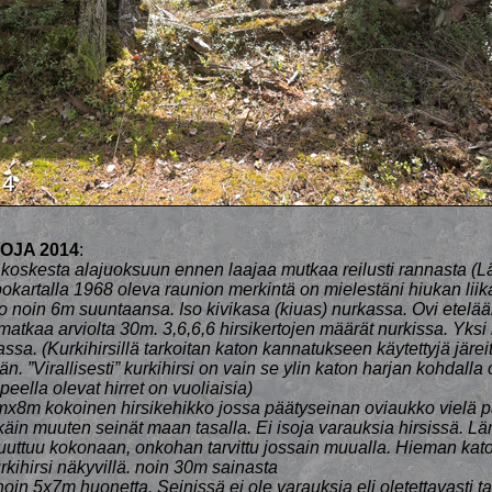
OJA 2014
:
koskesta alajuoksuun ennen laajaa mutkaa reilusti rannasta (L
okartalla 1968 oleva raunion merkintä on mielestäni hiukan lii
 noin 6m suuntaansa. Iso kivikasa (kiuas) nurkassa. Ovi etelään
atkaa arviolta 30m. 3,6,6,6 hirsikertojen määrät nurkissa. Yksi k
sa. (Kurkihirsillä tarkoitan katon kannatukseen käytettyjä järeit
n. ”Virallisesti” kurkihirsi on vain se ylin katon harjan kohdalla
eella olevat hirret on vuoliaisia)
x8m kokoinen hirsikehikko jossa päätyseinan oviaukko vielä pa
kkäin muuten seinät maan tasalla. Ei isoja varauksia hirsissä. L
puuttuu kokonaan, onkohan tarvittu jossain muualla. Hieman kat
rkihirsi näkyvillä. noin 30m sainasta
oin 5x7m huonetta. Seinissä ei ole varauksia eli oletettavasti ta