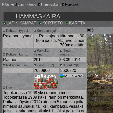
Pääsivu
Lapin kämpät
Hammaskaira
Ronkajoki
HAMMASKAIRA
LAPIN KÄMPÄT
KORTISTO
KARTTA
005
Kohteen tyyppi:
Kohteen sijainti:
Rakennusryhmä
Ronkajoen itärannalla 30-
80m joesta. Alajärveltä noin
700m etelään.
Paikalla
Tietoja
Kohteen kunto:
käynti:
muutettu
Raunio
2014
03.09.2014
Rakennusvuosi:
Koord. X(P)
Koord. Y(I)
7630900
3506220
Huom:
Topokartassa 1968 yksi raunion merkki.
Topokartassa 1989 kaksi raunion merkkintää.
Paikalta löysin (2014) ainakin 5 rauniota jotka
nimesin saunaksi, talliksi, kämpäksi, vessaksi
ja isoksi rakennuspaikaksi. Lisäksi paikalla on