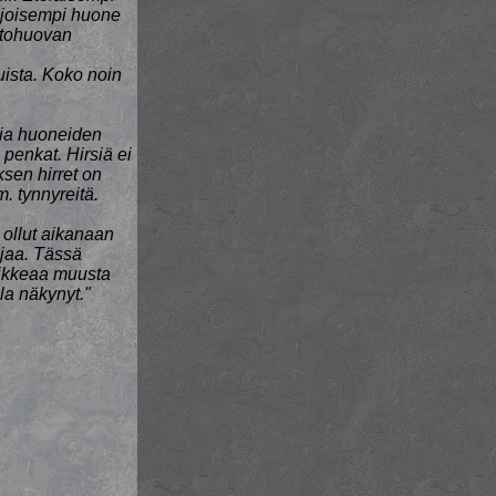
ohjoisempi huone
attohuovan
uista. Koko noin
ia huoneiden
o penkat. Hirsiä ei
sen hirret on
. tynnyreitä.
ollut aikanaan
hjaa. Tässä
oikkeaa muusta
la näkynyt."