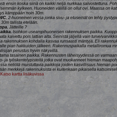
vasti ensin koska siinä on kaikki neljä nurkkaa salvostettuna. P
eläisemmän kylkeen. Huoneiden välillä on ollut ovi. Maassa on k
syys kämppään noin 30m.
 WC.
2-huoneinen vessa jonka sivu- ja etuseinät on tehty pystyp
30m tallista etelään.
ppa.
Jätteille ?
aikka.
Isohkon useampihuoneisen rakennuksen paikka. Kuopp
aata kaivettu pois lattian alta. Seinistä jäljellä vain turve/varvikk
ja rakennuksen kohdalla kasvaa runsaasti mäntyjä. Eli rakennuk
saalle pian hakkuiden jälkeen. Rakennuspaikalla metalliromua mm
lisijan perustus hyvin näkyvillä.
ama tasainen paikka. Rakennusten läheisyydessä on varmaan 
sto- ja työskentelypisteitä jotka ovat muokanneet hieman maapo
sa neliötä muistuttavia paikkoja joiden kasvillisuus hieman p
ään merkkejä rakennuksista ei kuitenkaan pikaisella katsomisel
)
Katso kartta lisäkuvissa