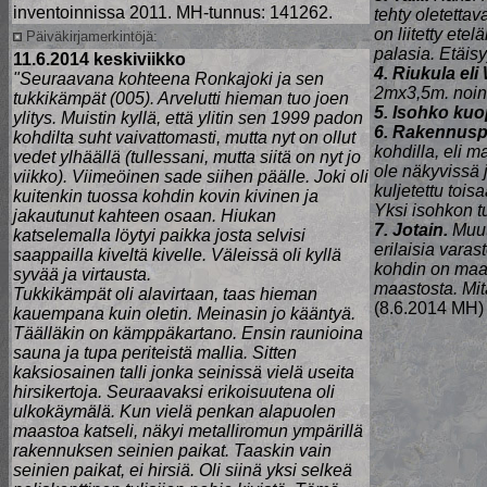
inventoinnissa 2011. MH-tunnus: 141262.
tehty oletetta
on liitetty et
Päiväkirjamerkintöjä:
palasia. Etäi
11.6.2014 keskiviikko
4. Riukula eli
"
Seuraavana kohteena Ronkajoki ja sen
2mx3,5m. noin 
tukkikämpät (005). Arvelutti hieman tuo joen
5. Isohko kuo
ylitys. Muistin kyllä, että ylitin sen 1999 padon
6. Rakennusp
kohdilta suht vaivattomasti, mutta nyt on ollut
kohdilla, eli m
vedet ylhäällä (tullessani, mutta siitä on nyt jo
ole näkyvissä 
viikko). Viimeöinen sade siihen päälle. Joki oli
kuljetettu toi
kuitenkin tuossa kohdin kovin kivinen ja
Yksi isohkon tu
jakautunut kahteen osaan. Hiukan
7. Jotain.
Muut
katselemalla löytyi paikka josta selvisi
erilaisia vara
saappailla kiveltä kivelle. Väleissä oli kyllä
kohdin on maas
syvää ja virtausta.
maastosta. Mit
Tukkikämpät oli alavirtaan, taas hieman
(8.6.2014 MH
kauempana kuin oletin. Meinasin jo kääntyä.
Täälläkin on kämppäkartano. Ensin raunioina
sauna ja tupa periteistä mallia. Sitten
kaksiosainen talli jonka seinissä vielä useita
hirsikertoja. Seuraavaksi erikoisuutena oli
ulkokäymälä. Kun vielä penkan alapuolen
maastoa katseli, näkyi metalliromun ympärillä
rakennuksen seinien paikat. Taaskin vain
seinien paikat, ei hirsiä. Oli siinä yksi selkeä