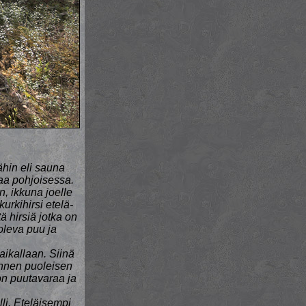
ähin eli sauna
kaa pohjoisessa.
, ikkuna joelle
urkihirsi etelä-
ä hirsiä jotka on
 oleva puu ja
ikallaan. Siinä
ännen puoleisen
on puutavaraa ja
lli. Eteläisempi