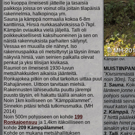
iso kuoppa ilmeisesti jätteille ja tasaisia
paikkoja joissa on voinut olla joitain tilapäisiä
rakennelmia, halkopinoja ym.
Sauna ja kämppä normaalia kokoa 6-8m
kanttiinsa, Hirsiä nurkkasalvoksissa 0-7kpl.
Kämpän oviaukka vielä jäljellä. Talli oli
poikkeuksellisesti kaksihuoneinen ja sen on
näistä rakennuksista parhaiten säilynyt.
Vessaa en muualla ole nähnyt. Iso
rakennuspaikka oli metsittynyt ja täysin ilman
näkyviä hirsiä, vain seinien paikalla olevat
Kämpän ovi.
penkat ja yksi tilisijan kivikasa.
Rauniot on ilmeisesti 1930-luvun
MUISTIINPAN
metsähakkuiden aikaisia jäänteitä.
"Kivisimmästä 
Ronkajokea pitkin on ollut tarkoitus uittaa puut
noin 30m). Top
Rahajärveen. Uittoon tarvitaan miehiä.
1. Sauna.
Koko
Rakennusten lähiseudulta puuttu järempi
länteen jonne m
puusto täysin, eli hakattu täällä ainakin on.
pohjois suunnas
Noin 1km koilliseen on "Kämppälammet".
seinästä seinää
Sinnekin pitäisi tehdä tutkimusmatka. (MH
muut katon lapp
2014)
2. Kämppä.
7m
Noin 500m pohjoiseen on kohde
199
7 hirttä pääle
Ronkajoensuu
ja 1,4km itäkoilliseen on
seinän hirret 
kohde
209 Kämppälammet
.
ainakin yksi ku
Kohde on mukana metsähallituksen
3. Talli.
Kaksi n