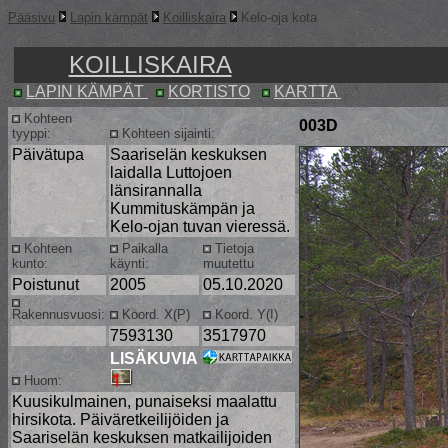
Pääsivu
Lapin kämpät
Koilliskaira
Kelo-oja kota
KOILLISKAIRA
LAPIN KÄMPÄT
KORTISTO
KARTTA
Kohteen
003D
tyyppi:
Kohteen sijainti:
Päivätupa
Saariselän keskuksen
laidalla Luttojoen
länsirannalla
Kummituskämpän ja
Kelo-ojan tuvan vieressä.
Kohteen
Paikalla
Tietoja
kunto:
käynti:
muutettu
Poistunut
2005
05.10.2020
Rakennusvuosi:
Koord. X(P)
Koord. Y(I)
7593130
3517970
LISÄKUVIA
Huom:
Kuusikulmainen, punaiseksi maalattu
hirsikota. Päiväretkeilijöiden ja
Saariselän keskuksen matkailijoiden