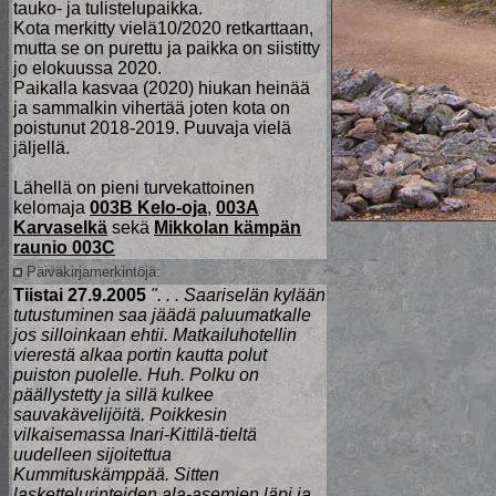
tauko- ja tulistelupaikka.
Kota merkitty vielä10/2020 retkarttaan,
mutta se on purettu ja paikka on siistitty
jo elokuussa 2020.
Paikalla kasvaa (2020) hiukan heinää
ja sammalkin vihertää joten kota on
poistunut 2018-2019. Puuvaja vielä
jäljellä.
Lähellä on pieni turvekattoinen
kelomaja
003B Kelo-oja
,
003A
Karvaselkä
sekä
Mikkolan kämpän
raunio 003C
Päiväkirjamerkintöjä:
Tiistai 27.9.2005
". . . Saariselän kylään
tutustuminen saa jäädä paluumatkalle
jos silloinkaan ehtii. Matkailuhotellin
vierestä alkaa portin kautta polut
puiston puolelle. Huh. Polku on
päällystetty ja sillä kulkee
sauvakävelijöitä. Poikkesin
vilkaisemassa Inari-Kittilä-tieltä
uudelleen sijoitettua
Kummituskämppää. Sitten
laskettelurinteiden ala-asemien läpi ja