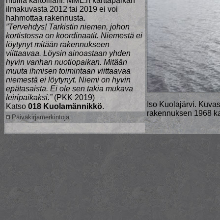
muilla kartoillani. MML.n karttapaikan
ilmakuvasta 2012 tai 2019 ei voi
hahmottaa rakennusta.
”Tervehdys! Tarkistin niemen, johon
kortistossa on koordinaatit. Niemestä ei
löytynyt mitään rakennukseen
viittaavaa. Löysin ainoastaan yhden
hyvin vanhan nuotiopaikan. Mitään
muuta ihmisen toimintaan viittaavaa
niemestä ei löytynyt. Niemi on hyvin
epätasaista. Ei ole sen takia mukava
leiripaikaksi.”
(PKK 2019)
Iso Kuolajärvi. Kuvas
Katso
018 Kuolamännikkö
.
rakennuksen 1968 ka
Päiväkirjamerkintöjä: