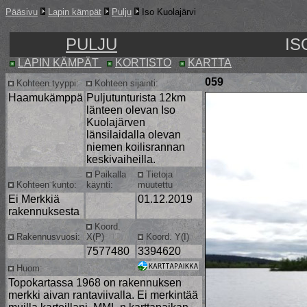
Pääsivu
Lapin kämpät
Pulju
Iso Kuolajärvi
PULJU
IS
LAPIN KÄMPÄT
KORTISTO
KARTTA
059
Kohteen tyyppi:
Kohteen sijainti:
Haamukämppä
Puljutunturista 12km
länteen olevan Iso
Kuolajärven
länsilaidalla olevan
niemen koilisrannan
keskivaiheilla.
Paikalla
Tietoja
Kohteen kunto:
käynti:
muutettu
Ei Merkkiä
01.12.2019
rakennuksesta
Koord.
Rakennusvuosi:
X(P)
Koord. Y(I)
7577480
3394620
Huom:
Topokartassa 1968 on rakennuksen
merkki aivan rantaviivalla. Ei merkintää