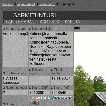
Pääsivu
Lapin kämpät
Sarmitunturi
Kolmosjoki
SARMITUNTURI
LAPIN KÄMPÄT
KORTISTO
KARTTA
009
Kohteen tyyppi:
Kohteen sijainti:
Vuokrakämppä
Kolmosjärven rannalla
sen eteläpäässä
Kolmosjoen itäpuolella.
Noin 8km Raja-Joosepin
tien ja siitä erkanevan
Kolmosjokea seuraavan
tien risteyksestä
koilliseen.
Paikalla
Tietoja
Kohteen kunto:
käynti:
muutettu
Hyvässä
19.11.2017
kunnossa
Rakennusvuosi:
Koord. X(P)
Koord. Y(I)
?
7610080
3548540
LISÄKUVIA
Huom: