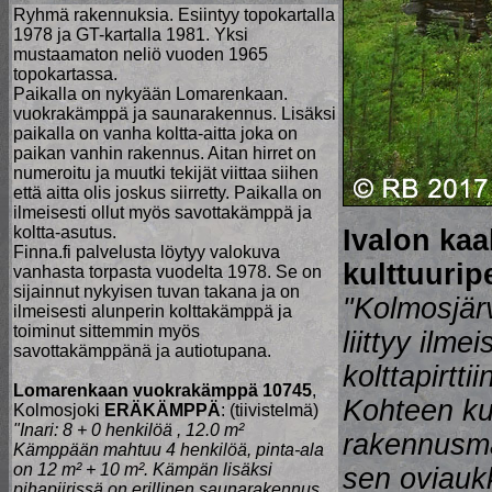
Ryhmä rakennuksia. Esiintyy topokartalla
1978 ja GT-kartalla 1981. Yksi
mustaamaton neliö vuoden 1965
topokartassa.
Paikalla on nykyään Lomarenkaan.
vuokrakämppä ja saunarakennus. Lisäksi
paikalla on vanha koltta-aitta joka on
paikan vanhin rakennus. Aitan hirret on
numeroitu ja muutki tekijät viittaa siihen
että aitta olis joskus siirretty. Paikalla on
ilmeisesti ollut myös savottakämppä ja
koltta-asutus.
Ivalon ka
Finna.fi palvelusta löytyy valokuva
kulttuurip
vanhasta torpasta vuodelta 1978. Se on
sijainnut nykyisen tuvan takana ja on
"Kolmosjär
ilmeisesti alunperin kolttakämppä ja
toiminut sittemmin myös
liittyy ilm
savottakämppänä ja autiotupana.
kolttapirtti
Lomarenkaan vuokrakämppä 10745
,
Kohteen kuv
Kolmosjoki
ERÄKÄMPPÄ
: (tiivistelmä)
"Inari: 8 + 0 henkilöä , 12.0 m²
rakennusmat
Kämppään mahtuu 4 henkilöä, pinta-ala
on 12 m² + 10 m². Kämpän lisäksi
sen oviaukk
pihapiirissä on erillinen saunarakennus,