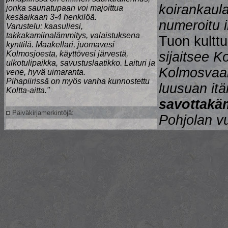
koirankaula
jonka saunatupaan voi majoittua
kesäaikaan 3-4 henkilöä.
numeroitu i
Varustelu: kaasuliesi,
takkakamiinalämmitys, valaistuksena
Tuon kulttu
kynttilä. Maakellari, juomavesi
Kolmosjoesta, käyttövesi järvestä,
sijaitsee K
ulkotulipaikka, savustuslaatikko. Laituri ja
Kolmosvaar
vene, hyvä uimaranta.
Pihapiirissä on myös vanha kunnostettu
luusuan itä
Koltta-aitta.
"
savottakä
Päiväkirjamerkintöjä:
Pohjolan