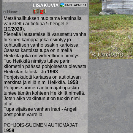
LISÄKUVIA
Huom:
Metsähallituksen huoltama kaminalla
varustettu autiotupa 5 hengelle
(10/
2020
).
Pienellä lautaeteisellä varustettu vanha
hirsinen kämppä joka esiintyy jo
kohtuullisen vanhoissakin kartoissa.
Osassa kartoista tupa on nimellä
Heikkilä joka on virheellinen nimitys.
Tuo Heikkilä nimitys tullee parin
kilometrin päässä pohjoisessa olevasta
Heikkilän talosta. Jo
1963
Pohjoiskalotti kartassa on autiotuvan
merkintä ja sillä nimi Heikkilä.
1958
Pohjois-suomen autiomajat opaskin
tuntee tämän kohteen Heikkilä nimellä.
Joten aika vakiintunut on tuokin nimi
ollut.
Tupa sijaitsee vanhan Inari - Angeli
postipolun varrella.
POHJOIS-SUOMEN AUTIOMAJAT
1958