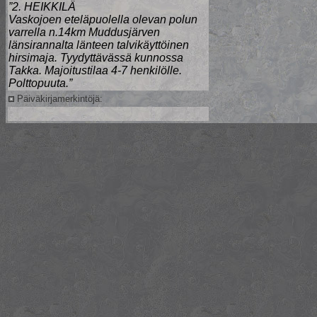
”2. HEIKKILÄ
Vaskojoen eteläpuolella olevan polun
varrella n.14km Muddusjärven
länsirannalta länteen talvikäyttöinen
hirsimaja. Tyydyttävässä kunnossa
Takka. Majoitustilaa 4-7 henkilölle.
Polttopuuta.”
Päiväkirjamerkintöjä: