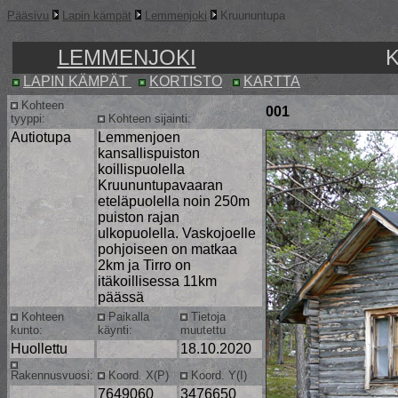
Pääsivu
Lapin kämpät
Lemmenjoki
Kruununtupa
LEMMENJOKI
LAPIN KÄMPÄT
KORTISTO
KARTTA
Kohteen
001
tyyppi:
Kohteen sijainti:
Autiotupa
Lemmenjoen
kansallispuiston
koillispuolella
Kruununtupavaaran
eteläpuolella noin 250m
puiston rajan
ulkopuolella. Vaskojoelle
pohjoiseen on matkaa
2km ja Tirro on
itäkoillisessa 11km
päässä
Kohteen
Paikalla
Tietoja
kunto:
käynti:
muutettu
Huollettu
18.10.2020
Rakennusvuosi:
Koord. X(P)
Koord. Y(I)
7649060
3476650