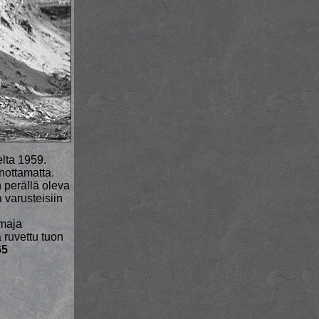
lta 1959.
unottamatta.
 perällä oleva
a varusteisiin
maja
a ruvettu tuon
65