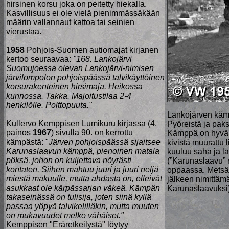
hirsinen korsu joka on peitetty hiekalla.
Kasvillisuus ei ole vielä pienimmässäkään
määrin vallannaut kattoa tai seinien
vierustaa.
1958
Pohjois-Suomen autiomajat kirjanen
kertoo seuraavaa:
"168. Lankojärvi
Suomujoessa olevan Lankojärvi-nimisen
järvilompolon pohjoispäässä talvikäyttöinen
korsurakenteinen hirsimaja. Heikossa
kunnossa. Takka. Majoitustilaa 2-4
henkilölle. Polttopuuta."
Lankojärven kämp
Kullervo Kemppisen Lumikuru kirjassa (4.
Pyöreistä ja paks
painos
1967
) sivulla 90. on kerrottu
Kämppä on hyväku
kämpästä: "
Järven pohjoispäässä sijaitsee
kivistä muurattu l
Karunaslaavun kämppä, pienoinen matala
kuuluu saha ja la
pöksä, johon on kuljettava nöyrästi
(”Karunaslaavu” 
kontaten. Siihen mahtuu juuri ja juuri neljä
oppaassa. Metsäh
miestä makuulle, mutta ahdasta on, elleivät
jälkeen nimittäm
asukkaat ole kärpässarjan väkeä. Kämpän
Karunaslaavuksi)
takaseinässä on tulisija, joten siinä kyllä
passaa yöpyä talvikelilläkin, mutta muuten
on mukavuudet melko vähäiset."
Kemppisen "Eräretkeilystä" löytyy