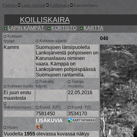
Pääsivu
Lapin kämpät
Koilliskaira
Karunaslaavu
KOILLISKAIRA
LAPIN KÄMPÄT
KORTISTO
KARTTA
Kohteen
040
tyyppi:
Kohteen sijainti:
Kammi
Suomujoen länsipuolella
Lankojärvestä pohjoiseen on
Karunaslaavu niminen
vaara. Kämppä on
Lankojärven pohjoispäässä
Suomujoen rantamilla.
Paikalla
Tietoja
Kohteen kunto:
käynti:
muutettu
Ei juuri erotu
22.05.2016
maastosta
Rakennusvuosi:
Koord. X(P)
Koord. Y(I)
7581450
3534170
LISÄKUVIA
Huom:
Vuodelta
1955
olevassa kuvassa näkyy