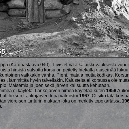
pä (Karunaslaavu 040): Tiivistelmä aikalaiskuvauksesta vuode
uista hirsistä salvottu korsu on peitetty hiekalla etuseinää luku
ntoinen vaikkakin vanha, Pieni, matala mutta kodikas. Korsun
iesi, lämmittää hyvin talvellakin. Kalusteita ei korsussa ole mutt
pio. Maisemia ja joen sekä järven kalisuutta kehutaan.
nimeä ei käytetä. Lankojärven nimeä käytetää kuten
1958
Autio
allituksen Lankojärven tupa valmistui
1967
. Olisiko tätä korsu
ään viereisen tunturin mukaan joka on merkitty topokartassa
19
.