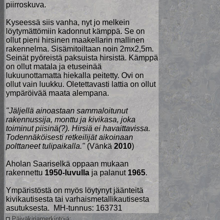
piirroskuva.
Kyseessä siis vanha, nyt jo melkein
löytymättömiin kadonnut kämppä. Se on
ollut pieni hirsinen maakellarin mallinen
rakennelma. Sisämitoiltaan noin 2mx2,5m.
Seinät pyöreistä paksuista hirsistä. Kämppä
on ollut matala ja etuseinää
lukuunottamatta hiekalla peitetty. Ovi on
ollut vain luukku. Oletettavasti lattia on ollut
ympäröivää maata alempana.
"Jäljellä ainoastaan sammaloitunut
rakennussija, monttu ja kivikasa, joka
toiminut piisinä(?). Hirsiä ei havaittavissa.
Todennäköisesti retkeilijät aikoinaan
polttaneet tulipaikalla."
(Vänkä
2010
)
Aholan Saariselkä oppaan mukaan
rakennettu
1950-luvulla
ja palanut
1965
.
Ympäristöstä on myös löytynyt jäänteitä
kivikautisesta tai varhaismetallikautisesta
asutuksesta. MH-tunnus: 163731
Päiväkirjamerkintöjä: