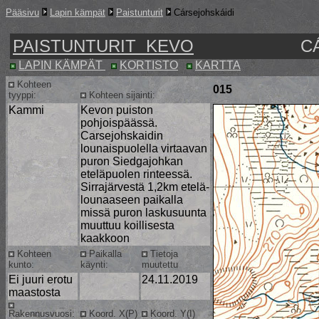
Pääsivu
Lapin kämpät
Paistunturit
Cársejohskáidi
PAISTUNTURIT KEVO
C
LAPIN KÄMPÄT
KORTISTO
KARTTA
Kohteen
015
tyyppi:
Kohteen sijainti:
Kammi
Kevon puiston
pohjoispäässä.
Carsejohskaidin
lounaispuolella virtaavan
puron Siedgajohkan
eteläpuolen rinteessä.
Sirrajärvestä 1,2km etelä-
lounaaseen paikalla
missä puron laskusuunta
muuttuu koillisesta
kaakkoon
Kohteen
Paikalla
Tietoja
kunto:
käynti:
muutettu
Ei juuri erotu
24.11.2019
maastosta
Rakennusvuosi:
Koord. X(P)
Koord. Y(I)