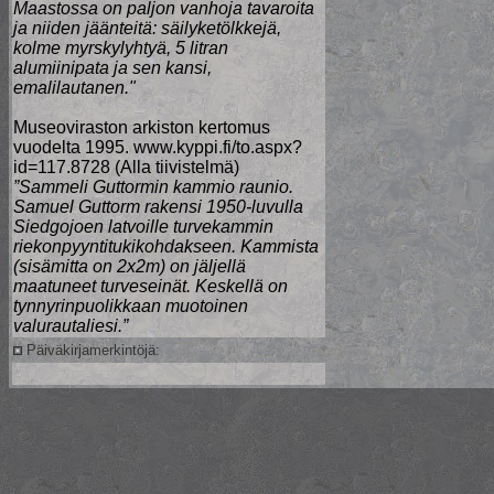
Maastossa on paljon vanhoja tavaroita
ja niiden jäänteitä: säilyketölkkejä,
kolme myrskylyhtyä, 5 litran
alumiinipata ja sen kansi,
emalilautanen."
Museoviraston arkiston kertomus
vuodelta 1995. www.kyppi.fi/to.aspx?
id=117.8728 (Alla tiivistelmä)
”Sammeli Guttormin kammio raunio.
Samuel Guttorm rakensi 1950-luvulla
Siedgojoen latvoille turvekammin
riekonpyyntitukikohdakseen. Kammista
(sisämitta on 2x2m) on jäljellä
maatuneet turveseinät. Keskellä on
tynnyrinpuolikkaan muotoinen
valurautaliesi.”
Päiväkirjamerkintöjä: