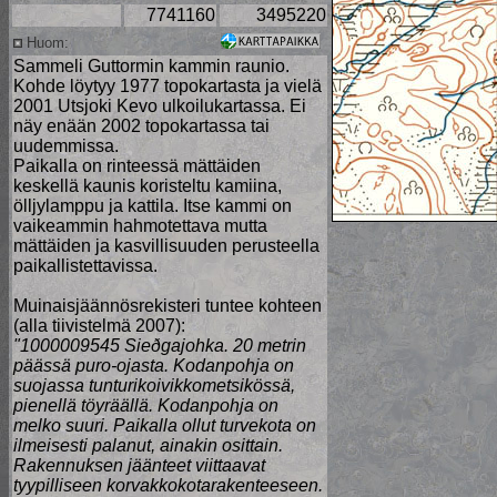
7741160
3495220
Huom:
Sammeli Guttormin kammin raunio.
Kohde löytyy 1977 topokartasta ja vielä
2001 Utsjoki Kevo ulkoilukartassa. Ei
näy enään 2002 topokartassa tai
uudemmissa.
Paikalla on rinteessä mättäiden
keskellä kaunis koristeltu kamiina,
ölljylamppu ja kattila. Itse kammi on
vaikeammin hahmotettava mutta
mättäiden ja kasvillisuuden perusteella
paikallistettavissa.
Muinaisjäännösrekisteri tuntee kohteen
(alla tiivistelmä 2007):
"1000009545 Sieðgajohka. 20 metrin
päässä puro-ojasta. Kodanpohja on
suojassa tunturikoivikkometsikössä,
pienellä töyräällä. Kodanpohja on
melko suuri. Paikalla ollut turvekota on
ilmeisesti palanut, ainakin osittain.
Rakennuksen jäänteet viittaavat
tyypilliseen korvakkokotarakenteeseen.