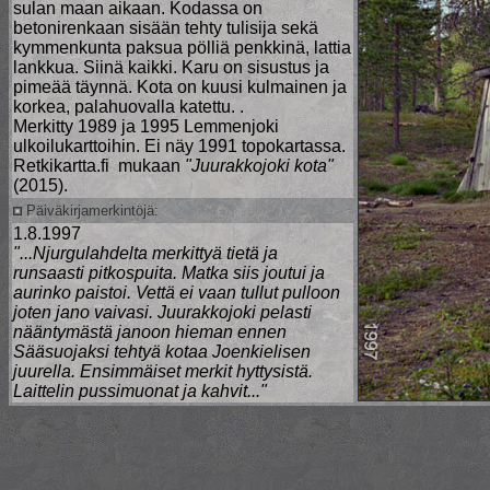
sulan maan aikaan. Kodassa on
betonirenkaan sisään tehty tulisija sekä
kymmenkunta paksua pölliä penkkinä, lattia
lankkua. Siinä kaikki. Karu on sisustus ja
pimeää täynnä. Kota on kuusi kulmainen ja
korkea, palahuovalla katettu. .
Merkitty 1989 ja 1995 Lemmenjoki
ulkoilukarttoihin. Ei näy 1991 topokartassa.
Retkikartta.fi mukaan
"Juurakkojoki kota"
(2015).
Päiväkirjamerkintöjä:
1.8.1997
"...Njurgulahdelta merkittyä tietä ja
runsaasti pitkospuita. Matka siis joutui ja
aurinko paistoi. Vettä ei vaan tullut pulloon
joten jano vaivasi. Juurakkojoki pelasti
nääntymästä janoon hieman ennen
Sääsuojaksi tehtyä kotaa Joenkielisen
juurella. Ensimmäiset merkit hyttysistä.
Laittelin pussimuonat ja kahvit..."