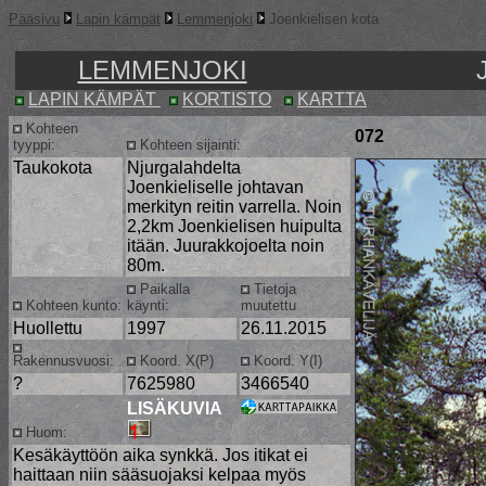
Pääsivu
Lapin kämpät
Lemmenjoki
Joenkielisen kota
LEMMENJOKI
LAPIN KÄMPÄT
KORTISTO
KARTTA
Kohteen
072
tyyppi:
Kohteen sijainti:
Taukokota
Njurgalahdelta
Joenkieliselle johtavan
merkityn reitin varrella. Noin
2,2km Joenkielisen huipulta
itään. Juurakkojoelta noin
80m.
Paikalla
Tietoja
Kohteen kunto:
käynti:
muutettu
Huollettu
1997
26.11.2015
Rakennusvuosi:
Koord. X(P)
Koord. Y(I)
?
7625980
3466540
LISÄKUVIA
Huom:
Kesäkäyttöön aika synkkä. Jos itikat ei
haittaan niin sääsuojaksi kelpaa myös