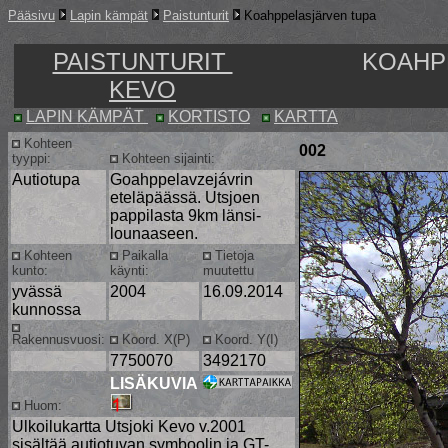
Pääsivu
Lapin kämpät
Paistunturit
Koahppelasjärven tupa
PAISTUNTURIT
KOAHP
KEVO
LAPIN KÄMPÄT
KORTISTO
KARTTA
Kohteen
002
tyyppi:
Kohteen sijainti:
Autiotupa
Goahppelavzejávrin
eteläpäässä. Utsjoen
pappilasta 9km länsi-
lounaaseen.
Kohteen
Paikalla
Tietoja
kunto:
käynti:
muutettu
yvässä
2004
16.09.2014
kunnossa
Rakennusvuosi:
Koord. X(P)
Koord. Y(I)
7750070
3492170
LISÄKUVIA
Huom:
Ulkoilukartta Utsjoki Kevo v.2001
sisältää autiotuvan symboolin ja GT-