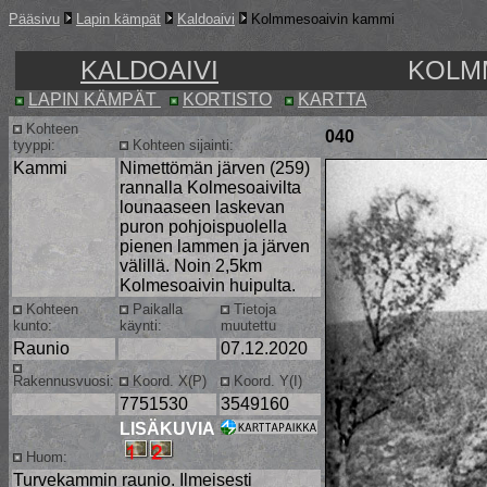
Pääsivu
Lapin kämpät
Kaldoaivi
Kolmmesoaivin kammi
KALDOAIVI
KOLM
LAPIN KÄMPÄT
KORTISTO
KARTTA
Kohteen
040
tyyppi:
Kohteen sijainti:
Kammi
Nimettömän järven (259)
rannalla Kolmesoaivilta
lounaaseen laskevan
puron pohjoispuolella
pienen lammen ja järven
välillä. Noin 2,5km
Kolmesoaivin huipulta.
Kohteen
Paikalla
Tietoja
kunto:
käynti:
muutettu
Raunio
07.12.2020
Rakennusvuosi:
Koord. X(P)
Koord. Y(I)
7751530
3549160
LISÄKUVIA
Huom:
Turvekammin raunio. Ilmeisesti