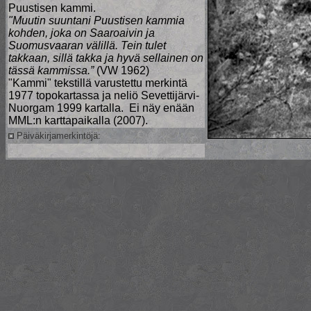
Puustisen kammi.
"Muutin suuntani Puustisen kammia
kohden, joka on Saaroaivin ja
Suomusvaaran välillä. Tein tulet
takkaan, sillä takka ja hyvä sellainen on
tässä kammissa.”
(VW 1962)
"Kammi" tekstillä varustettu merkintä
1977 topokartassa ja neliö Sevettijärvi-
Nuorgam 1999 kartalla. Ei näy enään
MML:n karttapaikalla (2007).
Päiväkirjamerkintöjä: