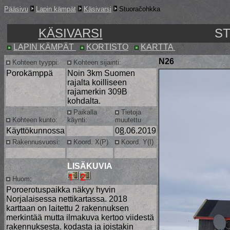
Pääsivu
Lapin kämpät
Käsivarsi
Stuoračohkka
KÄSIVARSI
S
LAPIN KÄMPÄT
KORTISTO
KARTTA
N26
Kohteen tyyppi:
Kohteen sijainti:
Porokämppä
Noin 3km Suomen
rajalta koilliseen
rajamerkin 309B
kohdalta.
Paikalla
Tietoja
Kohteen kunto:
käynti:
muutettu
Käyttökunnossa
0
8
.06.2019
Rakennusvuosi:
Koord. X(P)
Koord. Y(I)
LISÄKUVIA
Huom
:
Poroerotuspaikka näkyy hyvin
Norjalaisessa nettikartassa. 2018
karttaan on laitettu 2 rakennuksen
merkintää mutta ilmakuva kertoo viidestä
rakennuksesta, kodasta ja joistakin