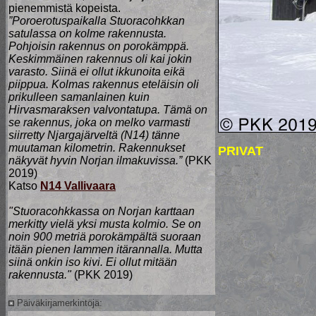
pienemmistä kopeista.
”Poroerotuspaikalla Stuoracohkkan
satulassa on kolme rakennusta.
Pohjoisin rakennus on porokämppä.
Keskimmäinen rakennus oli kai jokin
varasto. Siinä ei ollut ikkunoita eikä
piippua. Kolmas rakennus eteläisin oli
prikulleen samanlainen kuin
Hirvasmaraksen valvontatupa. Tämä on
se rakennus, joka on melko varmasti
siirretty Njargajärveltä (N14) tänne
muutaman kilometrin. Rakennukset
PRIVAT
näkyvät hyvin Norjan ilmakuvissa.”
(PKK
2019)
Katso
N14 Vallivaara
"Stuoracohkkassa on Norjan karttaan
merkitty vielä yksi musta kolmio. Se on
noin 900 metriä porokämpältä suoraan
itään pienen lammen itärannalla. Mutta
siinä onkin iso kivi. Ei ollut mitään
rakennusta."
(PKK 2019)
Päiväkirjamerkintöjä: