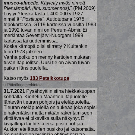
museo-alueelle
. Käytetty myös nimeä
Pieruämpäri. (ilm. suomennos).
" (PM 2009)
Löytyi Yleiskartasta 1:400 000 v.1927
nimellä "
Postitupa
". Autiotupana 1975
topokartassa. GT19-kartoissa vuosilta 1983
ja 1992 tuvan nimi on Perrum-Äbmir. Ei
merkintää Sevettijärvi-Nuorgam 1999
kartassa tai uudemmissa.
Koska kämppä olisi siirretty ? Kuitenkin
tuon 1978 jälkeen.
Vanha polku on menny karttojen mukaan
tuvan itäpuolitse. Uusi tie on aivan tuvan
paikan länsipuolella.
Katso myös
183 Petsikkotupa
Päiväkirjamerkintöjä:
31.7.2021
Pysähdyttiin siinä hiekkakuopan
kohdalla. Kiertelin Maantien itäpuolelle
lähtevän tieuran pohjois ja eteläpuolella.
Tieuran eteläpuolella on aukeaa joka sopisi
pihakentäksi mutta mitään rakentamiseen
viittäävaa ei pikavilkaisulla näkynyt. Ei
kivijalkoja tai hirsiä eikä piisin pohjaa.
Aukion eteläpuolen pusikko jai katsomatta.
Se pusikko on hyvinkin ehtinyt kasvaa