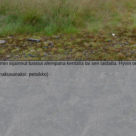
in sijainnut tuossa alempana kentällä tai sen laidalla. Hyvin on j
(hakusanaksi: petsikko)