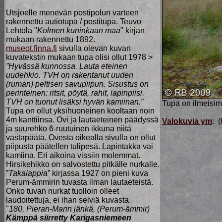
Utsjoelle menevän postipolun varteen
rakennettu autiotupa / postitupa. Teuvo
Lehtola "
Kolmen kuninkaan maa
" kirjan
mukaan rakennettu 1892.
museot.finna.fi
sivulla olevan kuvan
kuvatekstin mukaan tupa olisi ollut 1978 >
”Hyvässä kunnossa. Lauta eteinen
uudehkio. TVH on rakentanut uuden
(ruman) peltisen savupiipun. Sisustus on
perinteinen: ritsit, pöytä, rahit, lapinpiisi.
TVH on tuonut lisäksi hyvän kamiinan.”
Tupa on ilmeisimm
Tupa on ollut yksihuoneinen kooltaan noin
4m kanttiinsa. Ovi ja lautaeteinen päädyssä
Valokuvia ym
: 
ja suurehko 6-ruutuinen ikkuna niitä
vastapäätä. Ovesta oikealla sivulla on ollut
piipusta päätellen tulipesä. Lapintakka vai
kamiina. Eri aikoina vissiin molemmat.
Hirsikehikko on salvostettu pitkälle nurkalle.
”
Takalappia
” kirjassa 1927 on pieni kuva
Perum-ämmirin tuvasta ilman lautaeteistä.
Onko tuvan nurkat tuolloin olleet
laudoitettuja, ei ihan selviä kuvasta.
"
180, Pieran-Marin jänkä, (Perum-ämmir)
Kämppä siirretty Karigasniemeen