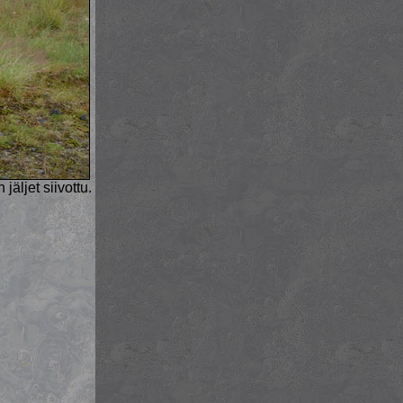
äljet siivottu.