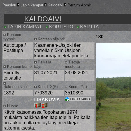
Pääsivu
Lapin kämpät
Kaldoaivi
Perrum Äbmir
KALDOAIVI
LAPIN KÄMPÄT
KORTISTO
KARTTA
Kohteen
180
tyyppi:
Kohteen sijainti:
Autiotupa /
Kaamanen-Utsjoki tien
Postitupa
varrella n.5km Utsjoen
kunnanrajan eteläpuolella.
Paikalla
Tietoja
Kohteen kunto:
käynti:
muutettu
Siirretty
31.07.2021
23.08.2021
toisaalle
Rakennusvuosi:
Koord. X(P)
Koord. Y(I)
1892
7703920
3510390
LISÄKUVIA
Huom:
Kävin katsomassa Topokartan 1974
mukaista paikkaa tien itäpuolella. Paikalla
on aukio mutta en löytänyt merkkejä
rakennuksesta.