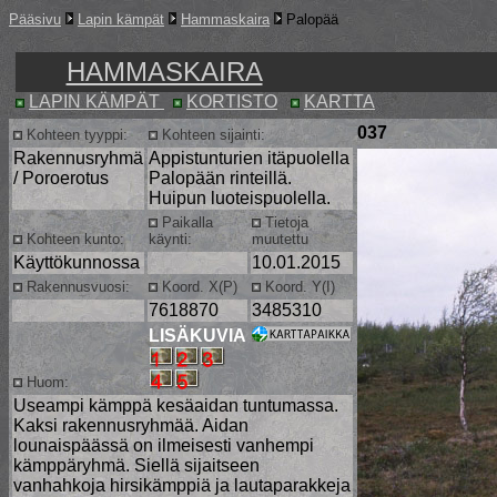
Pääsivu
Lapin kämpät
Hammaskaira
Palopää
HAMMASKAIRA
LAPIN KÄMPÄT
KORTISTO
KARTTA
037
Kohteen tyyppi:
Kohteen sijainti:
Rakennusryhmä
Appistunturien itäpuolella
/ Poroerotus
Palopään rinteillä.
Huipun luoteispuolella.
Paikalla
Tietoja
Kohteen kunto:
käynti:
muutettu
Käyttökunnossa
10.01.2015
Rakennusvuosi:
Koord. X(P)
Koord. Y(I)
7618870
3485310
LISÄKUVIA
Huom:
Useampi kämppä kesäaidan tuntumassa.
Kaksi rakennusryhmää. Aidan
lounaispäässä on ilmeisesti vanhempi
kämppäryhmä. Siellä sijaitseen
vanhahkoja hirsikämppiä ja lautaparakkeja