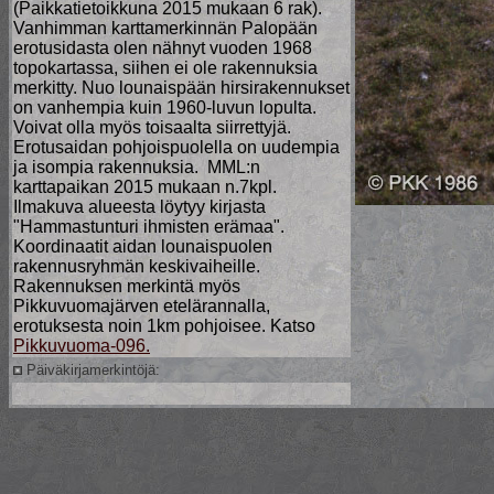
(Paikkatietoikkuna 2015 mukaan 6 rak).
Vanhimman karttamerkinnän Palopään
erotusidasta olen nähnyt vuoden 1968
topokartassa, siihen ei ole rakennuksia
merkitty. Nuo lounaispään hirsirakennukset
on vanhempia kuin 1960-luvun lopulta.
Voivat olla myös toisaalta siirrettyjä.
Erotusaidan pohjoispuolella on uudempia
ja isompia rakennuksia. MML:n
karttapaikan 2015 mukaan n.7kpl.
Ilmakuva alueesta löytyy kirjasta
"Hammastunturi ihmisten erämaa".
Koordinaatit aidan lounaispuolen
rakennusryhmän keskivaiheille.
Rakennuksen merkintä myös
Pikkuvuomajärven etelärannalla,
erotuksesta noin 1km pohjoisee. Katso
Pikkuvuoma-096.
Päiväkirjamerkintöjä: