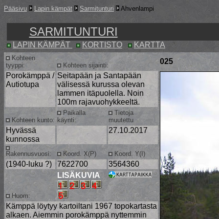
Pääsivu
Lapin kämpät
Sarmitunturi
Ahvenlampi
SARMITUNTURI
LAPIN KÄMPÄT
KORTISTO
KARTTA
Kohteen
025
tyyppi:
Kohteen sijainti:
Porokämppä /
Seitapään ja Santapään
Autiotupa
välisessä kurussa olevan
lammen itäpuolella. Noin
100m rajavuohykkeeltä.
Paikalla
Tietoja
Kohteen kunto:
käynti:
muutettu
Hyvässä
27.10.2017
kunnossa
Rakennusvuosi:
Koord. X(P)
Koord. Y(I)
(1940-luku ?)
7622700
3564360
LISÄKUVIA
Huom:
Kämppä löytyy kartoiltani 1967 topokartasta
alkaen. Aiemmin porokämppä nyttemmin