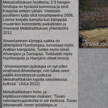
Metsähallituksen huoltama. 2-3 hengen
hirsitupa on hyvässä kunnossa ja siisti.
Kävijöitä erittäin vähän. Viereisen
puuliiterin katto ollut romahtaneena 2008.
Lienee korjattu samalla kun kämppää
muutenkin kunnostettu paikallisten ja
ilmeisesti Mettähallituksen yhteistyöllä
2012.
Ahvenlammen kämppä vaikka on
lähempänä Harrilampea, tunnetaan myös
Anttilan kämppänä. Tuntee myös nimet
Ahvenjärvi ja Santapää. Tiettävästi myös
Harrilompolo ja Harrijärvi olleet niminä.
"Ahvenlammen autiotupa on nyt sitten
virallisesti Ahvenlampi, niin lukee oven
päälle kiinnitetyssä uudessa
Metsähallituksen logolla varustetussa
kyltissä."
(JoLa 2012)
Metsähallituksen hoito- ja
käyttösuunnitelman mukaan:
"Tuvan
rakentamisajankohta ei ole tiedossa. Tuvan
ikkunamalli, hirren työstötapa ja